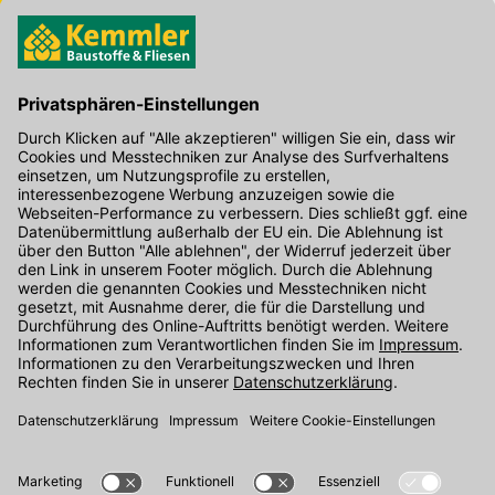
Hier gibt's die kostenlose App
Kontakt
Unser Onlineshop Team ist montags bis freitags von 08:00 - 17:00
Uhr unter der Telefonnummer
07071 / 151-151
für Sie erreichbar.
Alternativ können Sie unser
Kontaktformular
nutzen.
Den Kontakt direkt in unsere Niederlassungen finden Sie
hier
.
Folgen Sie uns auf
: