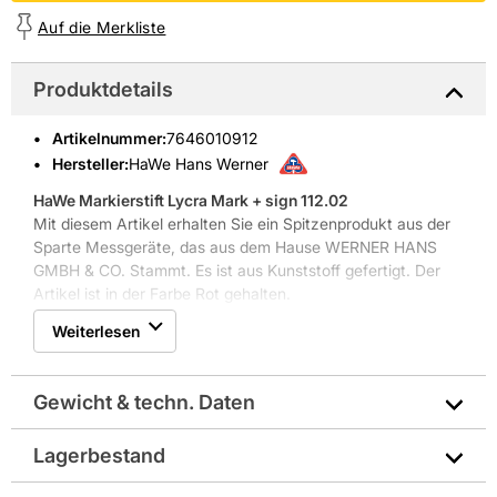
Auf die Merkliste
Produktdetails
Artikelnummer
:
7646010912
Hersteller:
HaWe Hans Werner
HaWe Markierstift Lycra Mark + sign 112.02
Mit diesem Artikel erhalten Sie ein Spitzenprodukt aus der
Sparte Messgeräte, das aus dem Hause WERNER HANS
GMBH & CO. Stammt. Es ist aus Kunststoff gefertigt. Der
Artikel ist in der Farbe Rot gehalten.
Weitere Produkteigenschaften: Aufstriche schwer
Weiterlesen
entfernbar und für alle glatten und porösen Flächen
Gewicht & techn. Daten
Lagerbestand
Abmessungen in mm: 15x140