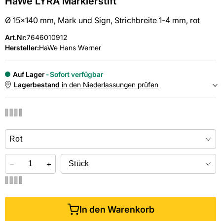
HaWe LYRA Markierstift
Ø 15x140 mm, Mark und Sign, Strichbreite 1-4 mm, rot
Art.Nr
:
7646010912
Hersteller:
HaWe Hans Werner
Auf Lager
Sofort verfügbar
Lagerbestand
in den Niederlassungen prüfen
NIEDERLASSUNGEN
Online kaufen &
kostenlos
in der Niederlassung abholen
−
+
In den Warenkorb