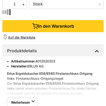
−
+
In den Warenkorb
Auf die Merkliste
Produktdetails
Artikelnummer
:
4012020203
Hersteller:
ERLUS AG
Erlus Ergoldsbacher E58/E58S Firstanschluss Ortgang
links
 Firstanschluss-Ortgangziegel
Der
Erlus Ergoldsbacher E58/E58S Firstanschluss Ortgang
links
bietet einen präzisen Firstanschluss für steile Dächer
und eignet sich für langlebige Dacheindeckungen.
Passgenauer Firstanschluss für Ortgang links
Weiterlesen
Engobierte anthrazitoberfläche, witterungsbeständig