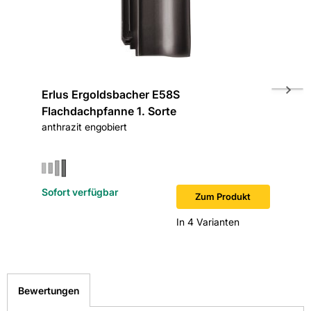
Erlus Ergoldsbacher E58S
Erlus 
Flachdachpfanne 1. Sorte
Firstan
anthrazit engobiert
anthrazi
Sofort verfügbar
Sofort v
Zum Produkt
In 4 Varianten
Bewertungen