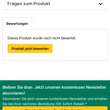
Textilmaterial
Fragen zum Produkt
EAN: 4030839373484
• Atmungsaktives Textilfutter
• Gepolsterte Lasche
Sie haben Fragen zu diesem Produkt? Nutzen Sie den
• Ganzflächige Einlegesohle SPORTIVE ESD
folgenden Link um direkt zum Kontaktformular
• Metallfreier Durchtrittschutz
Bewertungen
weitergeleitet zu werden. Wir werden Ihre Anfrage
• TPU/PU Sohle MAXXIMO
schnellstmöglich bearbeiten.
• Stahlkappe
> Fragen zum Produkt
• Lederfreie Ausstattung
Dieses Produkt wurde noch nicht bewertet.
• Norm: EN ISO 20345 S3 SRC, Form A.
Produkt jetzt bewerten
Bleiben Sie dran. Jetzt unseren kostenlosen Newsletter
abonnieren!
Abonnieren Sie jetzt unseren kostenlosen Newsletter und erhalten
Sie bei Ihrer nächsten Bestellung 10€ Sofort-Rabatt.*