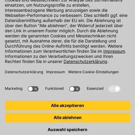
Kontakt
Unser Onlineshop Team ist montags bis freitags von 08:00 - 17:00
Uhr unter der Telefonnummer
07071 / 151-151
für Sie erreichbar.
Alternativ können Sie unser
Kontaktformular
nutzen.
Den Kontakt direkt in unsere Niederlassungen finden Sie
hier
.
Folgen Sie uns auf
: