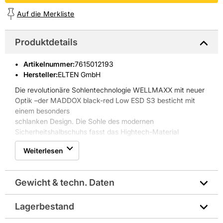
Auf die Merkliste
Produktdetails
Artikelnummer
:
7615012193
Hersteller:
ELTEN GmbH
Die revolutionäre Sohlentechnologie WELLMAXX mit neuer
Optik –der MADDOX black-red Low ESD S3 besticht mit
einem besonders
schlanken Design. Die Sohle des modernen
Sicherheitshalbschuhs fasst das Hightech-Material
Infinergy® von BASF ein, das sich durch seine einzigartige
Weiterlesen
Rückstellfähigkeit auszeichnet.
Elastisch wie Gummi und super leicht. Schaumperlen,
verschweißt mit kleinsten Luftbläschen dämpfen den Tritt
Gewicht & techn. Daten
und federn die aufgewendete Energie gleich wieder zurück.
So werden die Gelenke geschont und die Füße sind weniger
schnell müde.
Lagerbestand
Hersteller-Art.-Nr.: 729561-45
Hydrophobierte Mikrofaser/Hydrophobiertes