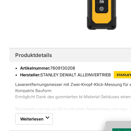
Produktdetails
Artikelnummer
:
7609130208
Hersteller:
STANLEY DEWALT ALLEINVERTRIEB
Laserentfernungsmesser mit Zwei-Knopf-Klick-Messung für
Kompakte Bauform
Ermöglicht Dank des gummierten bi-Material Gehäuses einen 
Reichweite von bis zu 30 m mit einer Abweichung von max. 
Schwarze Schrift auf hellem Display für besser Sichtbarkeit b
Weiterlesen
Optimale Endnutzer-Funktionen wie: Längenmessung, in Mete
Flächen-, Volumen- und Pythagorasmessung