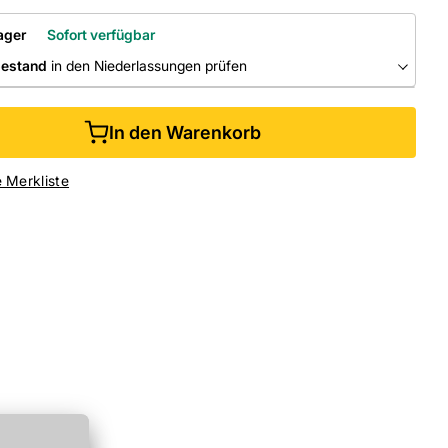
ager
Sofort verfügbar
bestand
in den Niederlassungen prüfen
RLASSUNGEN
In den Warenkorb
ine kaufen &
kostenlos
in der Niederlassung abholen
e Merkliste