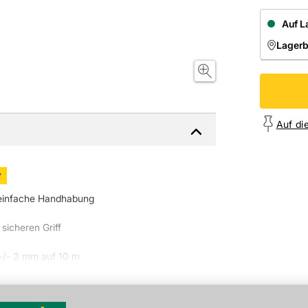
Auf L
Lager
NIEDE
Onl
Auf di
 einfache Handhabung
sicheren Griff
+/- 3 mm auf 10 m
ei hellen Lichtverhälnissen
rn, Zentimetern, Fuß und ZollLängen-,