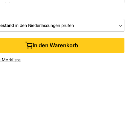
bestand
in den Niederlassungen prüfen
RLASSUNGEN
In den Warenkorb
ine kaufen &
kostenlos
in der Niederlassung abholen
e Merkliste