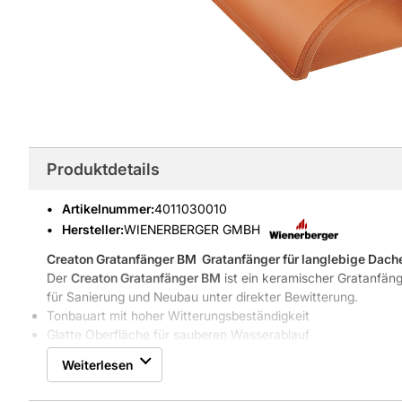
Produktdetails
Artikelnummer
:
4011030010
Hersteller:
WIENERBERGER GMBH
Creaton Gratanfänger BM
 Gratanfänger für langlebige Dac
Der
Creaton Gratanfänger BM
ist ein keramischer Gratanfäng
für Sanierung und Neubau unter direkter Bewitterung.
Tonbauart mit hoher Witterungsbeständigkeit
Glatte Oberfläche für sauberen Wasserablauf
Geeignet für Schrägdach und Satteldach
Weiterlesen
Frost- und UV-beständig
Eigenschaften & Vorteile