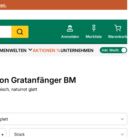
en.
Anmelden
Merkliste
Warenkorb
MENWELTEN
AKTIONEN %
UNTERNEHMEN
Inkl. MwSt.
Mein Warenkorb
Gesamtsumme
€
inkl. MwSt.
on Gratanfänger BM
Zur Kasse
sch, naturrot glatt
>
Zum Warenkorb
+