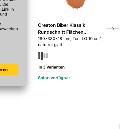
 Klassik
Creaton Biber Klassik
Creaton Fi
üfterziegel
Rundschnitt Flächen
Ton, konisch,
naturrot glat
n, LQ 25 cm²,
Lüfterziegel
180x380x18 mm, Ton, LQ 10 cm²,
naturrot glatt
In 3 Varianten
In 3 Variant
Sofort verfügbar
Sofort verf