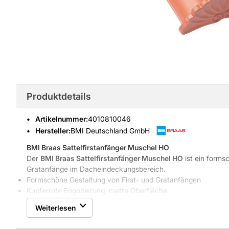
Produktdetails
Artikelnummer
:
4010810046
Hersteller:
BMI Deutschland GmbH
BMI Braas Sattelfirstanfänger Muschel HO
Der
BMI Braas Sattelfirstanfänger Muschel HO
ist ein formsc
Gratanfänge im Dacheindeckungsbereich.
Formschöne Gestaltung von First- und Gratanfängen
Kupferrote Engobierung, matte Oberfläche
Passgenau mit Firstklammer HO+N
Weiterlesen
Tonmaterial, Gewicht 4,5 kg
Eigenschaften & Vorteile