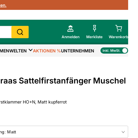
en.
Anmelden
Merkliste
Warenkorb
MENWELTEN
AKTIONEN %
UNTERNEHMEN
Inkl. MwSt.
Mein Warenkorb
Gesamtsumme
€
inkl. MwSt.
raas Sattelfirstanfänger Muschel
Zur Kasse
irstklammer HO+N, Matt kupferrot
>
Zum Warenkorb