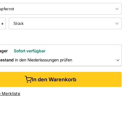
+
ager
Sofort verfügbar
bestand
in den Niederlassungen prüfen
RLASSUNGEN
In den Warenkorb
ine kaufen &
kostenlos
in der Niederlassung abholen
e Merkliste