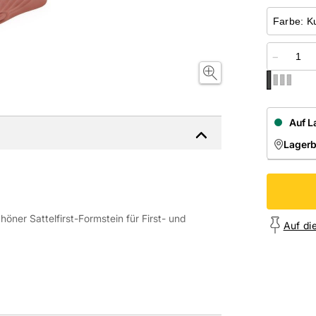
−
Auf L
Lager
NIEDE
Onl
höner Sattelfirst-Formstein für First- und
Auf di