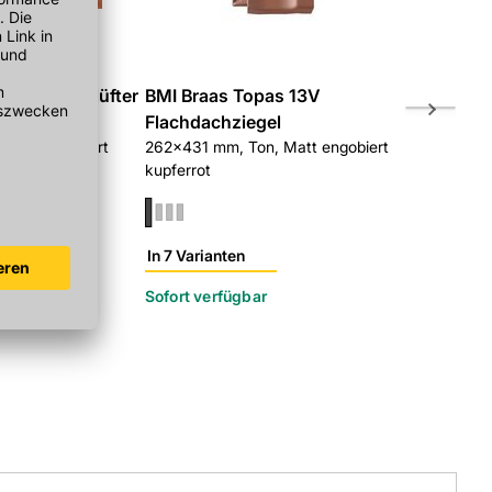
in 11V Sanilüfter
BMI Braas Topas 13V
BMI Braas
Flachdachziegel
Ortgangzie
 Matt engobiert
262x431 mm, Ton, Matt engobiert
Abdeckhöhe
kupferrot
engobiert ku
In 7 Varianten
In 14 Varian
Sofort verfügbar
Sofort verf