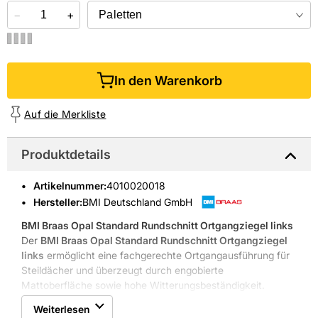
−
+
In den Warenkorb
Auf die Merkliste
Produktdetails
Artikelnummer
:
4010020018
Hersteller:
BMI Deutschland GmbH
BMI Braas Opal Standard Rundschnitt Ortgangziegel links
Der
BMI Braas Opal Standard Rundschnitt Ortgangziegel
links
ermöglicht eine fachgerechte Ortgangausführung für
Steildächer und überzeugt durch engobierte
Mattoberfläche sowie hohe Witterungsbeständigkeit.
Frost- und UV-Beständigkeit
Weiterlesen
Engobung in Kupferrot matt