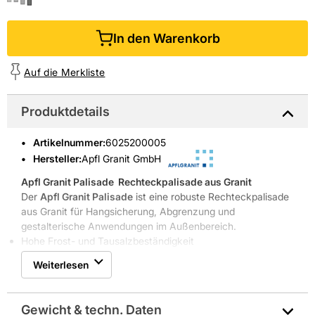
In den Warenkorb
Auf die Merkliste
Produktdetails
Artikelnummer
:
6025200005
Hersteller:
Apfl Granit GmbH
Apfl Granit Palisade
 Rechteckpalisade aus Granit
Der
Apfl Granit Palisade
ist eine robuste Rechteckpalisade
aus Granit für Hangsicherung, Abgrenzung und
gestalterische Anwendungen im Außenbereich.
Hohe Frost- und Tausalzbeständigkeit
Oberfläche gespitzt, gesägt und geflammt
Weiterlesen
Einsatz als Bordstein, Stufe oder Sichtschutz
LKW- und Containerlieferung möglich
Robustheit und natürliche Optik steigern Wert und
Gewicht & techn. Daten
Funktion