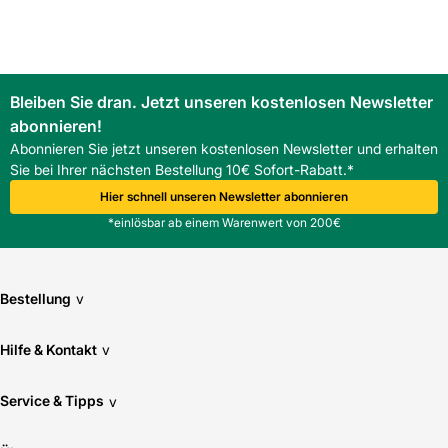
Wie schwer ist die Apfl Granit Palisade und ist spezielles
Hebegerät nötig?
Die Apfl Granit Palisade wiegt 67,0 kg pro Element. Für
sicheren Transport und Setzen sind Hebe- oder Krantechnik
zu empfehlen.
Bleiben Sie dran. Jetzt unseren kostenlosen Newsletter
Eignet sich die Apfl Granit Palisade als Stufe vor
abonnieren!
Hauseingängen?
Abonnieren Sie jetzt unseren kostenlosen Newsletter und erhalten
Ja, sie kann als Stufe oder Blockrand verwendet werden.
Sie bei Ihrer nächsten Bestellung 10€ Sofort-Rabatt.*
Die Oberfläche und Materialeigenschaften sind für
Außenbereiche ausgelegt.
Hier schnell unseren Newsletter abonnieren
*einlösbar ab einem Warenwert von 200€
Bestellung
v
Hilfe & Kontakt
v
Service & Tipps
v