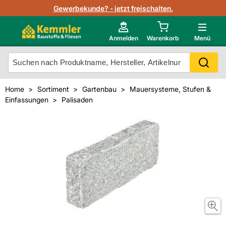
Lagerbestand in Echtzeit
Gewerbekunde? - jetzt freischalten.
Nutzerverwaltung
Neu im Onlineshop?
Anmelden
Warenkorb
Menü
Photovoltaik Konfigurator
Mein Konto
Produkt scannen
Home
Sortiment
Gartenbau
Mauersysteme, Stufen &
Projektlisten
Einfassungen
Palisaden
Meistverkaufte Produkte
Kunden kauften auch
Starker Service
Unsere Kemmler-Marke
Technische Daten & Merkblätter
Videos