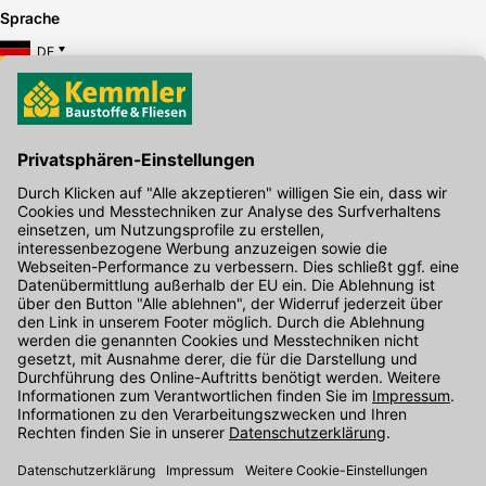
Sprache
DE
Hier gibt's die kostenlose App
Kontakt
Unser Onlineshop Team ist montags bis freitags von 08:00 - 17:00
Uhr unter der Telefonnummer
07071 / 151-151
für Sie erreichbar.
Alternativ können Sie unser
Kontaktformular
nutzen.
Den Kontakt direkt in unsere Niederlassungen finden Sie
hier
.
Folgen Sie uns auf
: