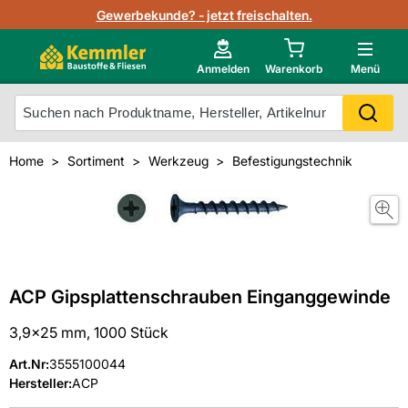
Lagerbestand in Echtzeit
Gewerbekunde? - jetzt freischalten.
Nutzerverwaltung
Neu im Onlineshop?
Anmelden
Warenkorb
Menü
Photovoltaik Konfigurator
Mein Konto
Produkt scannen
Home
Sortiment
Werkzeug
Befestigungstechnik
Projektlisten
Meistverkaufte Produkte
Kunden kauften auch
Starker Service
Unsere Kemmler-Marke
Technische Daten & Merkblätter
ACP Gipsplattenschrauben Einganggewinde
Videos
3,9x25 mm, 1000 Stück
Art.Nr
:
3555100044
Hersteller:
ACP