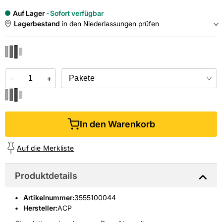
Auf Lager
Sofort verfügbar
Lagerbestand
in den Niederlassungen prüfen
NIEDERLASSUNGEN
−
Online kaufen &
+
kostenlos
in der Niederlassung abholen
In den Warenkorb
Auf die Merkliste
Produktdetails
Artikelnummer
:
3555100044
Hersteller:
ACP