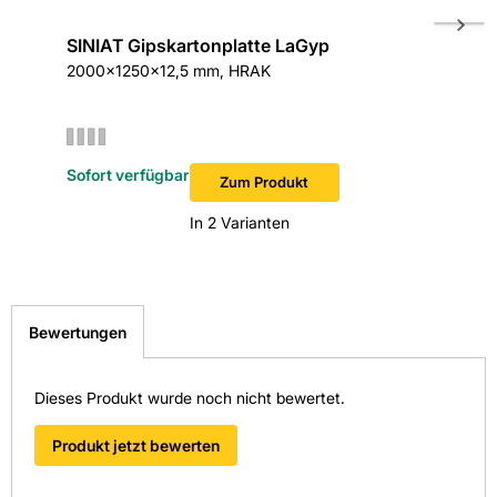
SINIAT Gipskartonplatte LaGyp
Kemmle
2000x1250x12,5 mm, HRAK
Ø 3,9x2
Stück/P
Sofort verfügbar
Sofort v
Zum Produkt
In 2 Varianten
Bewertungen
Dieses Produkt wurde noch nicht bewertet.
Produkt jetzt bewerten