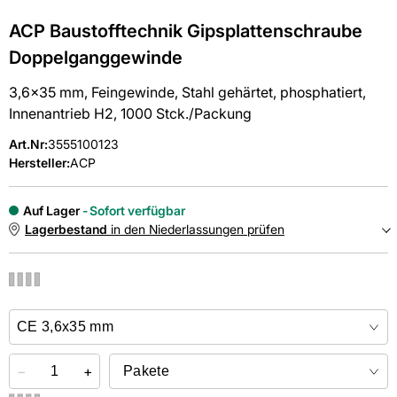
ACP Baustofftechnik Gipsplattenschraube
Doppelganggewinde
3,6x35 mm, Feingewinde, Stahl gehärtet, phosphatiert,
Innenantrieb H2, 1000 Stck./Packung
Art.Nr
:
3555100123
Hersteller:
ACP
Auf Lager
Sofort verfügbar
Lagerbestand
in den Niederlassungen prüfen
NIEDERLASSUNGEN
Online kaufen &
kostenlos
in der Niederlassung abholen
−
+