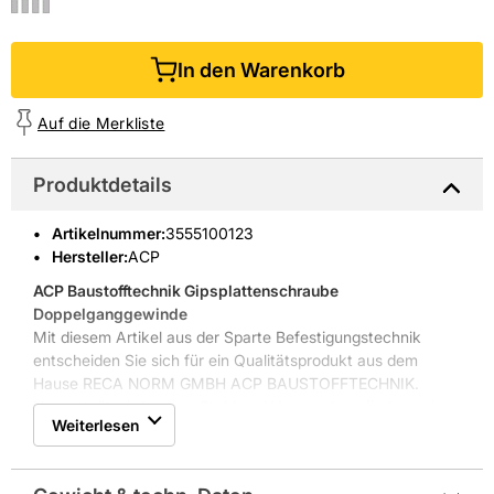
In den Warenkorb
Auf die Merkliste
Produktdetails
Artikelnummer
:
3555100123
Hersteller:
ACP
ACP Baustofftechnik Gipsplattenschraube
Doppelganggewinde
Mit diesem Artikel aus der Sparte Befestigungstechnik
entscheiden Sie sich für ein Qualitätsprodukt aus dem
Hause RECA NORM GMBH ACP BAUSTOFFTECHNIK.
Hergestellt wird es aus Stahl und Verwendung findet es im
Weiterlesen
Innenbereich. Dort kann man es etwa in Rohbauten nutzen.
Der Artikel ist in der Farbe Schwarz gehalten.
Weitere Produkteigenschaften: Gipsplattenschraube, geölt,