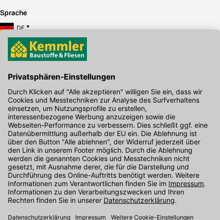
Sprache
DE
Hier gibt's die kostenlose App
Kontakt
Unser Onlineshop Team ist montags bis freitags von 08:00 - 17:00
Uhr unter der Telefonnummer
07071 / 151-151
für Sie erreichbar.
Alternativ können Sie unser
Kontaktformular
nutzen.
Den Kontakt direkt in unsere Niederlassungen finden Sie
hier
.