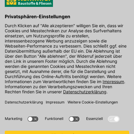
Zwischenscheibe: 3 mm TVG Verglasung
Hier gibt's die kostenlose App
Hersteller-Art.-Nr.: GPUMK080366
EAN: 5702327003096
Kontakt
Unser Onlineshop Team ist montags bis freitags von 08:00 - 17:00
Uhr unter der Telefonnummer
07071 / 151-151
für Sie erreichbar.
Alternativ können Sie unser
Kontaktformular
nutzen.
Den Kontakt direkt in unsere Niederlassungen finden Sie
hier
.
Folgen Sie uns auf
: