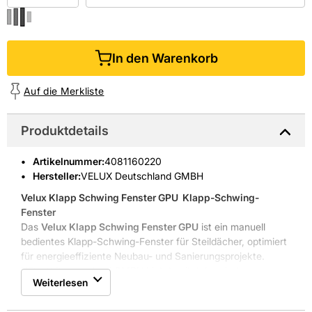
In den Warenkorb
Auf die Merkliste
Produktdetails
Artikelnummer
:
4081160220
Hersteller:
VELUX Deutschland GMBH
Velux Klapp Schwing Fenster GPU
 Klapp-Schwing-
Fenster
Das
Velux Klapp Schwing Fenster GPU
ist ein manuell
bedientes Klapp-Schwing-Fenster für Steildächer, optimiert
für energieeffiziente Neubau- und Sanierungsprojekte.
VELUX Deutschland GMBH bietet seit Jahrzehnten
Weiterlesen
Dachfenster, Oberlichter und Sonnenschutz mit hohem
Praxisnutzen an. Der Firmensitz in Hamburg steht für