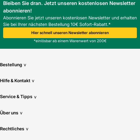
Bleiben Sie dran. Jetzt unseren kostenlosen Newsletter
Fenster Blendrahmen Außenmaß Höhe in mm:
abonnieren!
2520
Abonnieren Sie jetzt unseren kostenlosen Newsletter und erhalten
Sie bei Ihrer nächsten Bestellung 10€ Sofort-Rabatt.*
Flügelrahmen Lichtmaß in mm: 973x(1417/74)
Hier schnell unseren Newsletter abonnieren
*einlösbar ab einem Warenwert von 200€
Hitzeschutz nach DIN EN 410: g 0,51
Innenfutter-Nut Lichtmaß in mm: 1085x2461
Bestellung
v
Innenscheibe: 2x3 mm VSG Verglasung
Hilfe & Kontakt
v
Lichtfläche in qm: 0,7
Service & Tipps
v
Luftdichtheitsklasse: 3
Über uns
v
Material: Kieferholz
Rechtliches
v
Oberfläche: lackiert