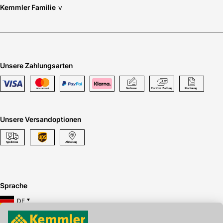
Kemmler Familie
v
Schallschutz nach DIN 4109: Rw 37/3
Scheibenstärke und Verglasungsart: 37 mm/ 3-
fach Verglasung
Unsere Zahlungsarten
Solarwärmegewinn nach DIN 410: g 0,51
Wärmedämmwert Ug W/(m²K) nach DIN EN 673:
Ug 0,5
Unsere Versandoptionen
Wärmedämmwert Uw W/(m²K) nach DIN EN ISO
12567-2: Uw 1,2
Zugelassener Dachneigungsbereich: 35-53 Grad
mit Eindeckrahmen/ 28-46 Grad mit
Aufkeilrahmen
Sprache
Zwischenscheibe: 3 mm TVG Verglasung
DE
Hersteller-Art.-Nr.: GDLSK193166