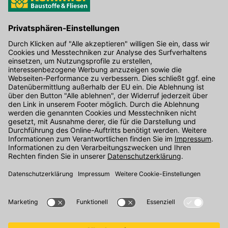
EAN: 5702327725264
Hier gibt's die kostenlose App
Kontakt
Unser Onlineshop Team ist montags bis freitags von 08:00 - 17:00
Uhr unter der Telefonnummer
07071 / 151-151
für Sie erreichbar.
Alternativ können Sie unser
Kontaktformular
nutzen.
Den Kontakt direkt in unsere Niederlassungen finden Sie
hier
.
Folgen Sie uns auf
: