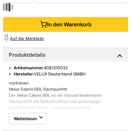
In den Warenkorb
Auf die Merkliste
Produktdetails
Artikelnummer
:
4081210032
Hersteller:
VELUX Deutschland GMBH
markdown
Velux Cabrio GDL
Dachaustritt
Der
Velux Cabrio GDL
ist ein manuell bedienbarer
Dachaustritt mit Balkonfunktion und großzügiger
Lichtfläche für Wohn- und Ausbaubereiche.
VELUX Deutschland GMBH bietet seit 1941 Dachfenster,
Weiterlesen
Oberlichter und Sonnenschutz für den professionellen
Einsatz.