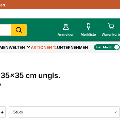
en.
Anmelden
Merkliste
Warenkorb
MENWELTEN
AKTIONEN %
UNTERNEHMEN
Inkl. MwSt.
Mein Warenkorb
Gesamtsumme
€
inkl. MwSt.
 35x35 cm ungls.
Zur Kasse
n
>
Zum Warenkorb
+