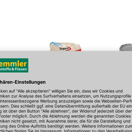
möglich bearbeiten.
ungls.
Sopro EpoxiEstrichKorn
Sopro BauHa
25 kg Sack
5 kg/Eimer