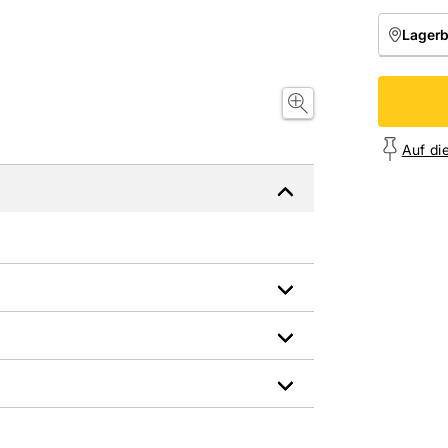
Lager
NIEDE
Onl
Auf di
Frostbeständig: Ja
den Link um direkt zum Kontaktformular