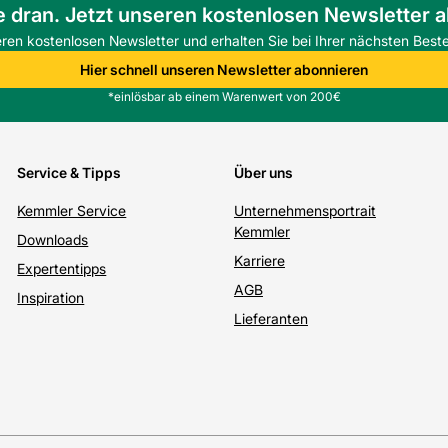
e dran. Jetzt unseren kostenlosen Newsletter 
eren kostenlosen Newsletter und erhalten Sie bei Ihrer nächsten Beste
Hier schnell unseren Newsletter abonnieren
*einlösbar ab einem Warenwert von 200€
Service & Tipps
Über uns
Kemmler Service
Unternehmensportrait
Kemmler
Downloads
Karriere
Expertentipps
AGB
Inspiration
Lieferanten