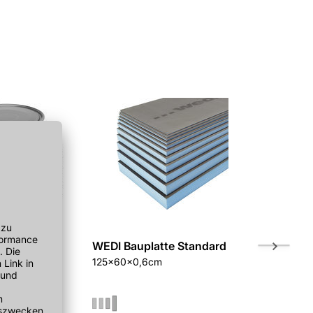
rz BH 869
WEDI Bauplatte Standard
BDFL 24x2
125x60x0,6cm
braun ungls.