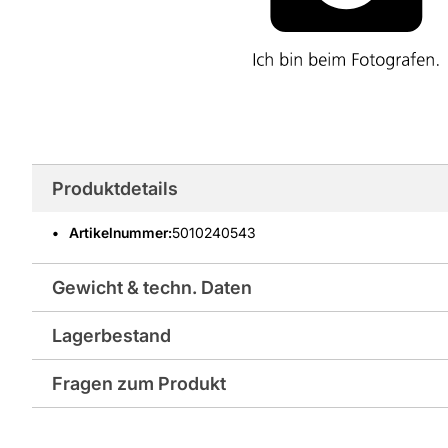
Produktdetails
Artikelnummer
:
5010240543
Gewicht & techn. Daten
Lagerbestand
Abriebgruppe: null
Fragen zum Produkt
Trittsicherheit: R11/B
Sie haben Fragen zu diesem Produkt? Nutzen Sie den folgen