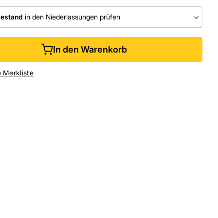
bestand
in den Niederlassungen prüfen
RLASSUNGEN
In den Warenkorb
ine kaufen &
kostenlos
in der Niederlassung abholen
e Merkliste