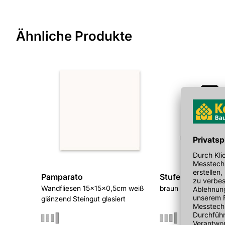
weitergeleitet zu werden. Wir werden Ihre Anfrage schnellst
> Fragen zum Produkt
Ähnliche Produkte
Pamparato
Stufe 24x35 cm 
Wandfliesen 15x15x0,5cm weiß
braun unglasiert
glänzend Steingut glasiert