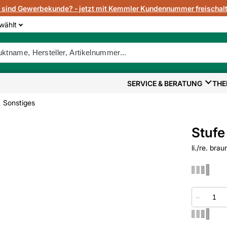
e sind Gewerbekunde? - jetzt mit Kemmler Kundennummer freischalt
wählt
SERVICE & BERATUNG
THE
Sonstiges
Stufe
li./re. brau
−