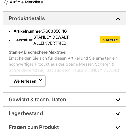
Auf die Merkliste
Produktdetails
Artikelnummer
:
7603050116
STANLEY DEWALT
Hersteller:
ALLEINVERTRIEB
Stanley Blechschere MaxSteel
Entscheiden Sie sich für diesen Artikel und Sie erhalten ein
hochwertiges Produkt aus der Sparte Messer, Scheren &
Schneidewerkzeug, das aus dem Hause STANLEY DEWALT
ALLEINVERTRIEB stammt.
Weiterlesen
Gewicht & techn. Daten
Lagerbestand
Hersteller-Art.-Nr.: GERADE - 2-14-563
Fragen zum Produkt