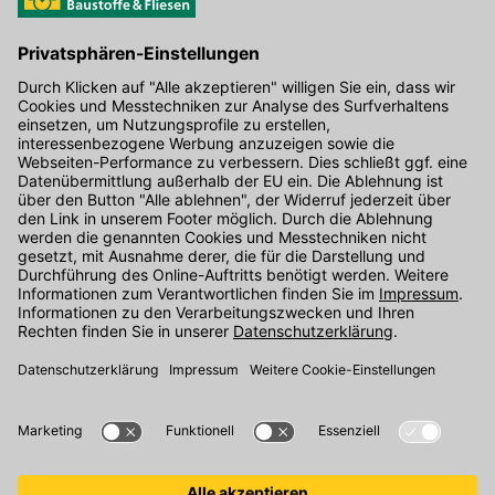
Hier gibt's die kostenlose App
Kontakt
Unser Onlineshop Team ist montags bis freitags von 08:00 - 17:00
Uhr unter der Telefonnummer
07071 / 151-151
für Sie erreichbar.
Alternativ können Sie unser
Kontaktformular
nutzen.
Den Kontakt direkt in unsere Niederlassungen finden Sie
hier
.
Folgen Sie uns auf
: