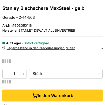
Stanley Blechschere MaxSteel - gelb
Gerade - 2-14-563
Art.Nr
:
7603050116
Hersteller:
STANLEY DEWALT ALLEINVERTRIEB
Auf Lager
Sofort verfügbar
Lagerbestand
in den Niederlassungen prüfen
NIEDERLASSUNGEN
−
Online kaufen &
+
kostenlos
in der Niederlassung abholen
In den Warenkorb