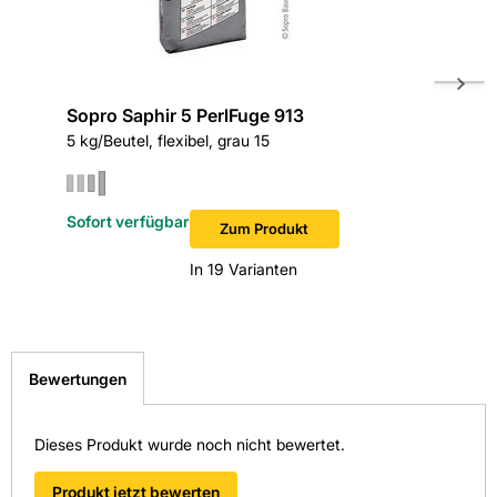
Sopro Saphir 5 PerlFuge 913
Sopro B
5 kg/Beutel, flexibel, grau 15
5 kg/Beu
Sofort verfügbar
Zum Produkt
In 19 Varianten
Bewertungen
Dieses Produkt wurde noch nicht bewertet.
Produkt jetzt bewerten