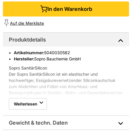
In den Warenkorb
Auf die Merkliste
Produktdetails
Artikelnummer
:
5040030582
Hersteller:
Sopro Bauchemie GmbH
Sopro SanitärSilicon
Der Sopro SanitärSilicon ist ein elastischer und
hochwertiger, Essigsäurevernetzender Siliconkautschuk
zum Abdichten und Füllen von Anschluss- und
Bewegungsfugen in Sanitär-, Wohn- und Gewerbebereichen
sowie in Schwimmbädern. Nach der
Weiterlesen
Aushärtung/Vernetzung ist der Silicondichtstoff elastisch,
witterungs-, alterungs- und UV-beständig.
Eigenschaften Sopro SanitärSilicon:
Gewicht & techn. Daten
* für den Sanitär- und Unterwasserbereich
* pilzhemmend ausgerüstet nach DIN EN ISO 846