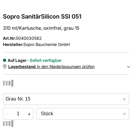
Sopro SanitärSilicon SSI 051
310 ml/Kartusche, oximfrei, grau 15
Art.Nr
:
5040030582
Hersteller:
Sopro Bauchemie GmbH
Auf Lager
Sofort verfügbar
Lagerbestand
in den Niederlassungen prüfen
NIEDERLASSUNGEN
Online kaufen &
kostenlos
in der Niederlassung abholen
−
+