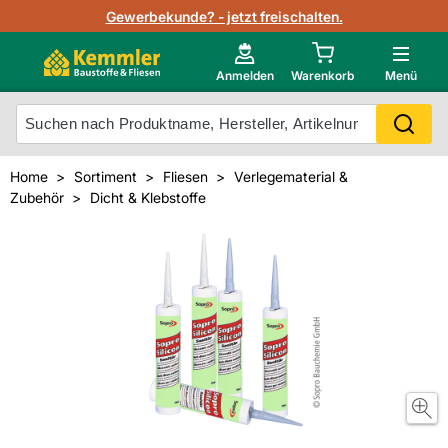
Lagerbestand in Echtzeit
Gewerbekunde? - jetzt freischalten.
Nutzerverwaltung
Neu im Onlineshop?
Anmelden
Warenkorb
Menü
Photovoltaik Konfigurator
Mein Konto
Produkt scannen
Home
Sortiment
Fliesen
Verlegematerial &
Projektlisten
Zubehör
Dicht & Klebstoffe
Meistverkaufte Produkte
Kunden kauften auch
Starker Service
Unsere Kemmler-Marke
Technische Daten & Merkblätter
Videos