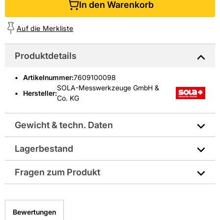
In den Warenkorb
Auf die Merkliste
Produktdetails
Artikelnummer
:
7609100098
SOLA-Messwerkzeuge GmbH &
Hersteller:
Co. KG
Gewicht & techn. Daten
Lagerbestand
Hersteller-Art.-Nr.: 66041120
Fragen zum Produkt
EAN: 9002719041160
Sie haben Fragen zu diesem Produkt? Nutzen Sie den
folgenden Link um direkt zum Kontaktformular
Bewertungen
weitergeleitet zu werden. Wir werden Ihre Anfrage