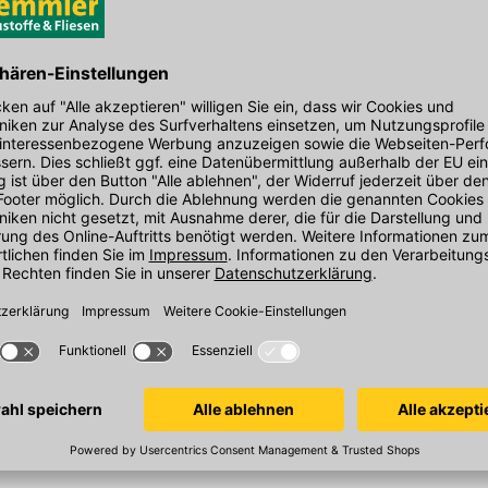
Dacheindeckung: Hohe Pfannen,
 bietet und sich harmonisch in traditionelle
Ziegeleindeckung
Steckmontagesystem vermeidet außenliegende
e Montage. Der Einzeleinbau mit
Fenster Blendrahmen Außenmaß Breite in
 sauberen Anschluss. Handwerker profitieren
mm: 540
den Link um direkt zum Kontaktformular
ei standardisierten Blendrahmenmaßen.
möglich bearbeiten.
Material: Kupfer
owie typische Dachneigungen von
kter Bewitterung ausgelegt und ideal für
ungen historischer Dächer oder hochwertigen
EAN: 4048001298015
 macht ihn zur pragmatischen Wahl für
Schrauben entfallen. Saubere Auflageflächen
aggressiven Reinigungsmitteln sollten
htigen. Anschlüsse an Dämmblock und Fenster
ige Vormontage optimal zu nutzen.