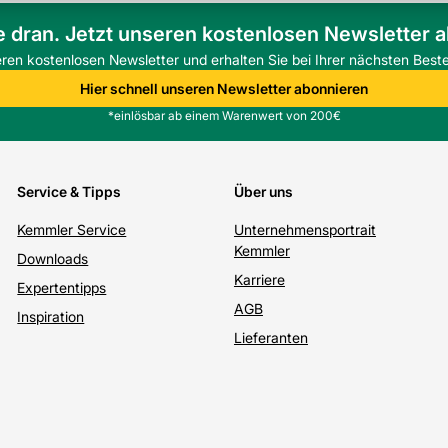
e dran. Jetzt unseren kostenlosen Newsletter 
eren kostenlosen Newsletter und erhalten Sie bei Ihrer nächsten Beste
Hier schnell unseren Newsletter abonnieren
*einlösbar ab einem Warenwert von 200€
ontiert, für Varianten mit
Service & Tipps
Über uns
tstellen ermöglichen eine unkomplizierte
Kemmler Service
Unternehmensportrait
 ein optimierter, moderner Einkaufsprozess
Kemmler
Downloads
nd.
Karriere
Expertentipps
AGB
Inspiration
Lieferanten