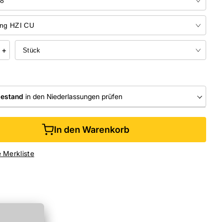
+
bestand
in den Niederlassungen prüfen
RLASSUNGEN
In den Warenkorb
ine kaufen &
kostenlos
in der Niederlassung abholen
e Merkliste