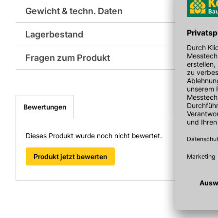
Werkseitig vormontiert, passgenau für Designo Fenster
Gewicht & techn. Daten
Geeignet für hohe Pfannen und Ziegeleindeckung
Blendrahmen Außenmaß 540x1180 mm präzise gefertigt
Eigenschaften & Vorteile
Lagerbestand
Abmessung Blendrahmen: 540x1180
Der Rahmen besteht aus
Kupfer
, das Korrosionsbeständigkeit
und moderne Dächer einfügt. Das werkseitig vormontierte 
Fragen zum Produkt
Verschraubungen, erhöht die
Dichtigkeit
und beschleunigt di
Farbe: rot
Wärmedämmblock reduziert Einbauzeiten und sorgt für einen
Sie haben Fragen zu diesem Produkt? Nutzen Sie den folgen
von weniger Nacharbeit und verlässlicher Passgenauigkeit b
weitergeleitet zu werden. Wir werden Ihre Anfrage schnellst
Anwendungsbereiche
Fenster Blendrahmen Außenmaß Höhe in
> Fragen zum Produkt
Der Rahmen ist für hohe Pfannen und Ziegeleindeckungen s
Bewertungen
mm: 1180
Wohndachfenstern geeignet. Er ist für Außenbereiche mit dire
langlebige Materialien und saubere Details, etwa bei Sanier
Hersteller-Art.-Nr.: 526056
Neubauten. Die Kompatibilität zu Designo Wohndachfenstern
Dieses Produkt wurde noch nicht bewertet.
Projekte mit bewährten ROTO-Systemen.
Verarbeitungshinweise
Produkt jetzt bewerten
Die Montage erfolgt nach dem Steckprinzip; außenliegende 
und korrekte Fugenausbildung sind wichtig. Berührungen mit 
vermieden werden, um die Patinabildung nicht zu beeinträc
sind gemäß Herstellerangaben auszurichten, um die werkseit
Technische Informationen
Artikeltyp: Einzel-Eindeckrahmen