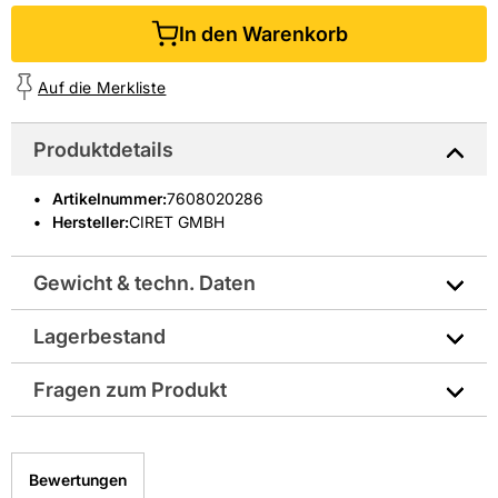
In den Warenkorb
Auf die Merkliste
Produktdetails
Artikelnummer
:
7608020286
Hersteller:
CIRET GMBH
Gewicht & techn. Daten
Lagerbestand
Hersteller-Art.-Nr.: 50469-306-04
Fragen zum Produkt
EAN: 4013307702108
Sie haben Fragen zu diesem Produkt? Nutzen Sie den
folgenden Link um direkt zum Kontaktformular
Bewertungen
weitergeleitet zu werden. Wir werden Ihre Anfrage