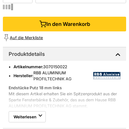
In den Warenkorb
Auf die Merkliste
Produktdetails
Artikelnummer
:
3070150022
RBB ALUMINIUM
Hersteller:
PROFILTECHNIK AG
Endstücke Putz 18 mm links
Mit diesem Artikel erhalten Sie ein Spitzenprodukt aus der
Sparte Fensterbänke & Zubehör, das aus dem Hause RBB
ALUMINIUM PROFILTECHNIK AG stammt.
Weiterlesen