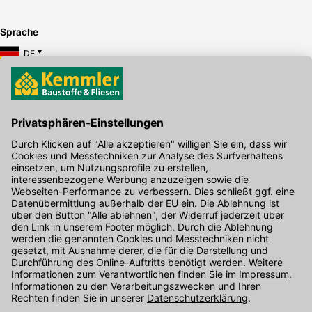
Sprache
DE
Hier gibt's die kostenlose App
Kontakt
Unser Onlineshop Team ist montags bis freitags von 08:00 - 17:00
Uhr unter der Telefonnummer
07071 / 151-151
für Sie erreichbar.
Alternativ können Sie unser
Kontaktformular
nutzen.
Den Kontakt direkt in unsere Niederlassungen finden Sie
hier
.