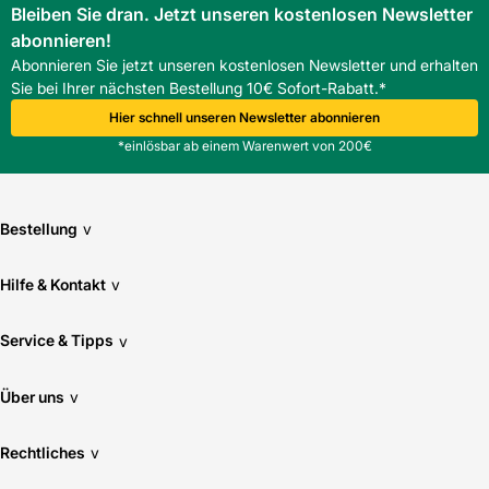
Kemmler Tübingen
Bleiben Sie dran. Jetzt unseren kostenlosen Newsletter
Optik: Holz
abonnieren!
Überzeugen Sie sich von unseren Qualitätsfliesen direkt vor
Abonnieren Sie jetzt unseren kostenlosen Newsletter und erhalten
Ort. Finden Sie hier Ihre nächste Kemmler
Pflegeintensität: normal
Sie bei Ihrer nächsten Bestellung 10€ Sofort-Rabatt.*
Fliesenausstellung.
> Zu unseren Niederlassungen
Hier schnell unseren Newsletter abonnieren
Stärke: 5
*einlösbar ab einem Warenwert von 200€
Trittsicherheit: R10
Bestellung
v
Verwendung Boden: Ja
Verwendung Wand: Nein
Hilfe & Kontakt
v
Service & Tipps
v
Über uns
v
Rechtliches
v