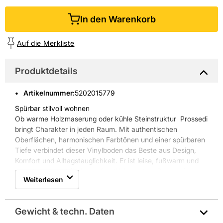
In den Warenkorb
Auf die Merkliste
Produktdetails
Artikelnummer
:
5202015779
Spürbar stilvoll wohnen
Ob warme Holzmaserung oder kühle Steinstruktur  Prossedi
bringt Charakter in jeden Raum. Mit authentischen
Oberflächen, harmonischen Farbtönen und einer spürbaren
Tiefe verbindet dieser Vinylboden das Beste aus Design,
Komfort und Alltagstauglichkeit. Er ist leise, fußwarm und
robust  gemacht für lebendige Wohnwelten. Dank seiner
Weiterlesen
hohen Strapazierfähigkeit und pflegeleichten Oberfläche
eignet sich Prossedi ideal für ein stilvolles Zuhause  vom
entspannten Wohnzimmer bis zum belebten Familienflur.
Gewicht & techn. Daten
Prossedi passt sich an, wirkt nie aufdringlich und zeigt sich