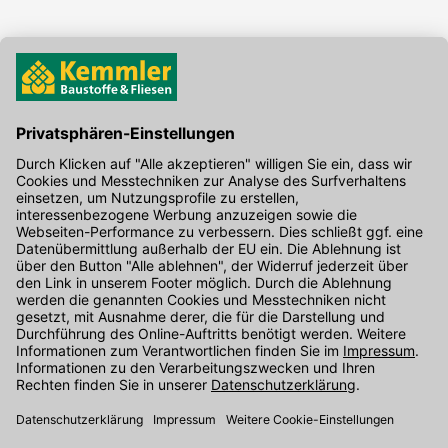
Hier gibt's die kostenlose App
Kontakt
Unser Onlineshop Team ist montags bis freitags von 08:00 - 17:00
Uhr unter der Telefonnummer
07071 / 151-151
für Sie erreichbar.
Alternativ können Sie unser
Kontaktformular
nutzen.
Den Kontakt direkt in unsere Niederlassungen finden Sie
hier
.
Folgen Sie uns auf
: