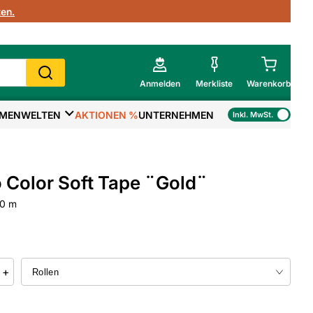
en.
Anmelden
Merkliste
Warenkorb
MENWELTEN
AKTIONEN %
UNTERNEHMEN
Inkl. MwSt.
Mein Warenkorb
Gesamtsumme
€
inkl. MwSt.
 Color Soft Tape ¨Gold¨
Zur Kasse
50 m
>
Zum Warenkorb
+