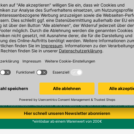
den Link um direkt zum Kontaktformular
möglich bearbeiten.
e dran. Jetzt unseren kostenlosen Newsletter 
eren kostenlosen Newsletter und erhalten Sie bei Ihrer nächsten Beste
Hier schnell unseren Newsletter abonnieren
*einlösbar ab einem Warenwert von 200€