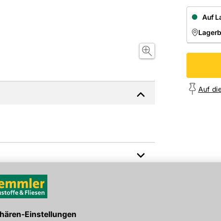
Auf L
Lager
NIEDE
Onl
Auf di