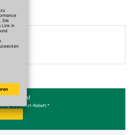
abonnieren!
llung 10€ Sofort-Rabatt.*