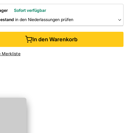
ager
Sofort verfügbar
bestand
in den Niederlassungen prüfen
RLASSUNGEN
In den Warenkorb
ine kaufen &
kostenlos
in der Niederlassung abholen
e Merkliste