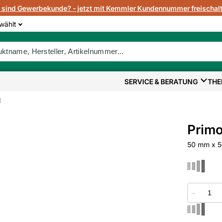
e sind Gewerbekunde? - jetzt mit Kemmler Kundennummer freischalt
wählt
SERVICE & BERATUNG
THE
d
Primo
50 mm x 
−