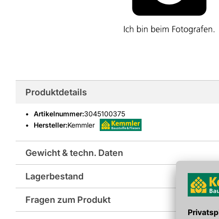
Produktdetails
Artikelnummer
:
3045100375
Hersteller:
Kemmler
Gewicht & techn. Daten
Lagerbestand
EAN: 4055463026223, 4013307817468
Fragen zum Produkt