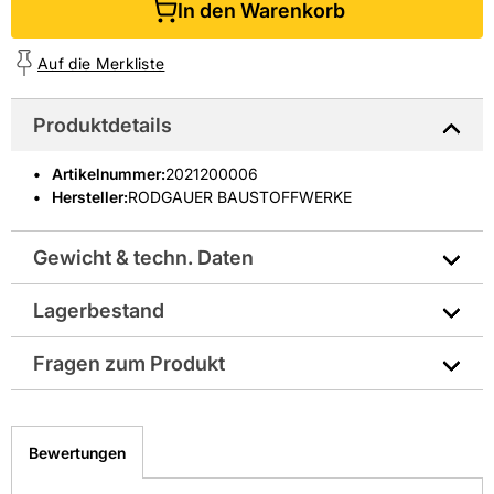
In den Warenkorb
Auf die Merkliste
Produktdetails
Artikelnummer
:
2021200006
Hersteller:
RODGAUER BAUSTOFFWERKE
Gewicht & techn. Daten
Lagerbestand
Hersteller-Art.-Nr.: 1106052410
Fragen zum Produkt
EAN: 2100007346816
Sie haben Fragen zu diesem Produkt? Nutzen Sie den
folgenden Link um direkt zum Kontaktformular
Bewertungen
weitergeleitet zu werden. Wir werden Ihre Anfrage
schnellstmöglich bearbeiten.