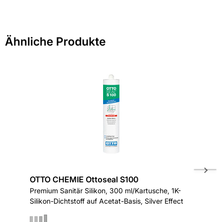
Sie haben Fragen zu diesem Produkt? Nutzen Sie den
folgenden Link um direkt zum Kontaktformular
weitergeleitet zu werden. Wir werden Ihre Anfrage
Ähnliche Produkte
schnellstmöglich bearbeiten.
> Fragen zum Produkt
OTTO CHEMIE Ottoseal S100
OTTO C
Premium Sanitär Silikon, 300 ml/Kartusche, 1K-
Aquarien
Silikon-Dichtstoff auf Acetat-Basis, Silver Effect
transpar