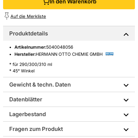
In den Warenkorb
Auf die Merkliste
Produktdetails
Artikelnummer
:
5040048056
Hersteller:
HERMANN OTTO CHEMIE GMBH
* für 290/300/310 ml
* 45° Winkel
Gewicht & techn. Daten
Datenblätter
Hersteller-Art.-Nr.: 6510502
Technisches Merkblatt
Lagerbestand
EAN: 4030574019258
Fragen zum Produkt