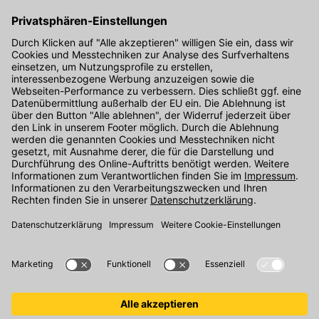
Hier gibt's die kostenlose App
Kontakt
Unser Onlineshop Team ist montags bis freitags von 08:00 - 17:00
Uhr unter der Telefonnummer
07071 / 151-151
für Sie erreichbar.
Alternativ können Sie unser
Kontaktformular
nutzen.
Den Kontakt direkt in unsere Niederlassungen finden Sie
hier
.
Folgen Sie uns auf
: