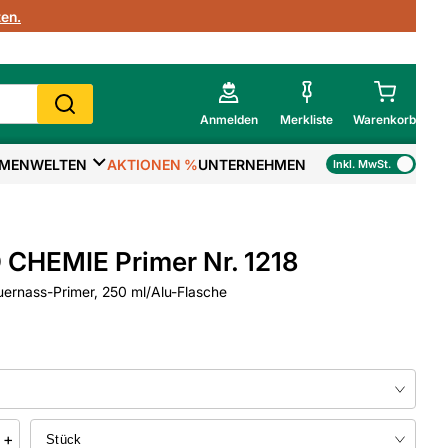
en.
Anmelden
Merkliste
Warenkorb
MENWELTEN
AKTIONEN %
UNTERNEHMEN
Inkl. MwSt.
Mein Warenkorb
Gesamtsumme
€
inkl. MwSt.
CHEMIE Primer Nr. 1218
Zur Kasse
uernass-Primer, 250 ml/Alu-Flasche
>
Zum Warenkorb
+