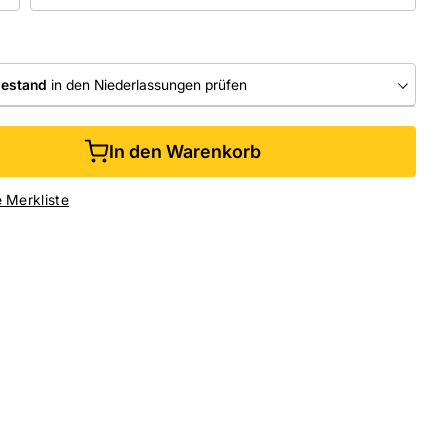
bestand
in den Niederlassungen prüfen
RLASSUNGEN
In den Warenkorb
ine kaufen &
kostenlos
in der Niederlassung abholen
e Merkliste