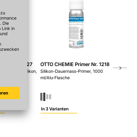
 Ottoseal S27
OTTO CHEMIE Primer Nr. 1218
OTTO CHEM
rinkwasser Silikon,
Silikon-Dauernass-Primer, 1000
Hotel- und S
he, Weiß
ml/Alu-Flasche
seidengrau
In 3 Varianten
In 6 Variant