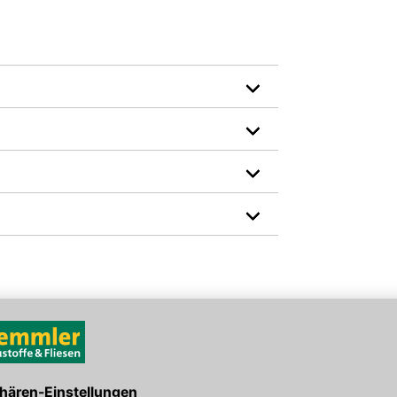
schen Werkstoffen bei Dauernassbelastung
EAN: 4030574036170
den Link um direkt zum Kontaktformular
möglich bearbeiten.
position.