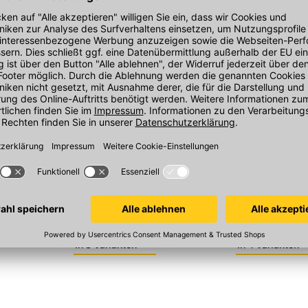
toseal
OTTO CHEMIE Ottoseal S18
OTTO CHEMIE
kon S18
Schwimmbad-Silikon, 310
Lebensmittel-/ T
ml/Kartusche, Weiß
310 ml/Kartusc
, 310
engrau
In 3 Varianten
In 4 Varianten