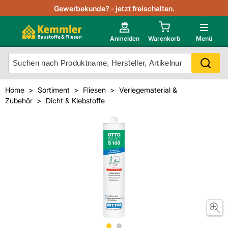
Lagerbestand in Echtzeit
Gewerbekunde? - jetzt freischalten.
Nutzerverwaltung
Neu im Onlineshop?
Anmelden
Warenkorb
Menü
Photovoltaik Konfigurator
Mein Konto
Produkt scannen
Home
Sortiment
Fliesen
Verlegematerial &
Projektlisten
Zubehör
Dicht & Klebstoffe
Meistverkaufte Produkte
Kunden kauften auch
Starker Service
Unsere Kemmler-Marke
Technische Daten & Merkblätter
Videos