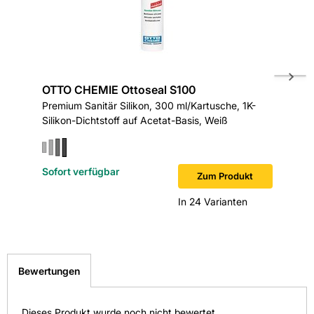
OTTO CHEMIE Ottoseal S100
OTTO C
Premium Sanitär Silikon, 300 ml/Kartusche, 1K-
Premium 
Silikon-Dichtstoff auf Acetat-Basis, Weiß
Silikon-
Sofort verfügbar
Sofort v
Zum Produkt
In 24 Varianten
Bewertungen
Dieses Produkt wurde noch nicht bewertet.