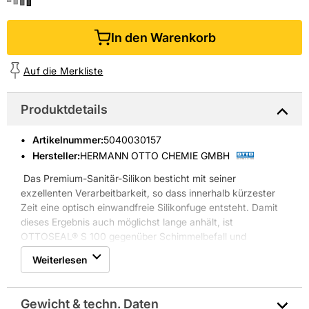
In den Warenkorb
Auf die Merkliste
Produktdetails
Artikelnummer
:
5040030157
Hersteller:
HERMANN OTTO CHEMIE GMBH
Das Premium-Sanitär-Silikon besticht mit seiner
exzellenten Verarbeitbarkeit, so dass innerhalb kürzester
Zeit eine optisch einwandfreie Silikonfuge entsteht. Damit
dieses Ergebnis auch möglichst lange anhält, ist
OTTOSEAL® S 100 gegenüber Schimmelbefall und
Bakterien besonders widerstandsfähig und besitzt eine sehr
Weiterlesen
gute Witterungs-, Alterungs- und UV-Beständigkeit. Durch
die Verfügbarkeit in über 80 verschiedenen Farben ist ein
stimmiges Gesamtbild garantiert. Als Besonderheit hierbei
Gewicht & techn. Daten
sind auch matte Farbtöne erhältlich.