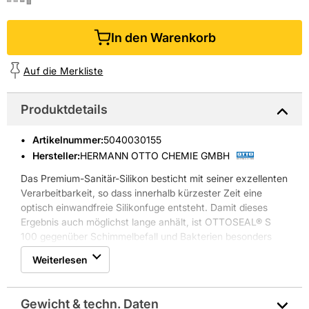
In den Warenkorb
Auf die Merkliste
Produktdetails
Artikelnummer
:
5040030155
Hersteller:
HERMANN OTTO CHEMIE GMBH
Das Premium-Sanitär-Silikon besticht mit seiner exzellenten
Verarbeitbarkeit, so dass innerhalb kürzester Zeit eine
optisch einwandfreie Silikonfuge entsteht. Damit dieses
Ergebnis auch möglichst lange anhält, ist OTTOSEAL® S
100 gegenüber Schimmelbefall und Bakterien besonders
widerstandsfähig und besitzt eine sehr gute Witterungs-,
Weiterlesen
Alterungs- und UV-Beständigkeit. Durch die Verfügbarkeit
in über 80 verschiedenen Farben ist ein stimmiges
Gesamtbild garantiert. Als Besonderheit hierbei sind auch
Gewicht & techn. Daten
matte Farbtöne erhältlich.