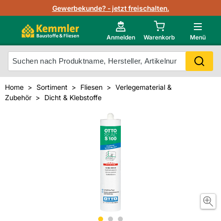
Lagerbestand in Echtzeit
Gewerbekunde? - jetzt freischalten.
Nutzerverwaltung
Neu im Onlineshop?
Anmelden
Warenkorb
Menü
Photovoltaik Konfigurator
Mein Konto
Produkt scannen
Home
Sortiment
Fliesen
Verlegematerial &
Projektlisten
Zubehör
Dicht & Klebstoffe
Meistverkaufte Produkte
Kunden kauften auch
Starker Service
Unsere Kemmler-Marke
Technische Daten & Merkblätter
Videos