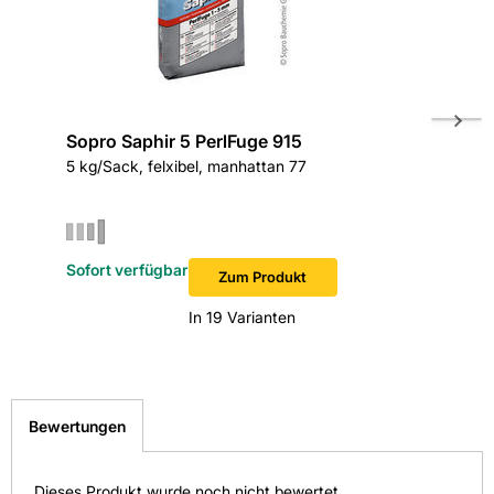
Sopro Saphir 5 PerlFuge 915
OTTO C
5 kg/Sack, felxibel, manhattan 77
Premium 
Silikon-
Sofort verfügbar
Sofort v
Zum Produkt
In 19 Varianten
Bewertungen
Dieses Produkt wurde noch nicht bewertet.