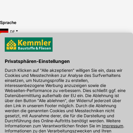
Sprache
DE
Hier gibt's die kostenlose App
Kontakt
Unser Onlineshop Team ist montags bis freitags von 08:00 - 17:00
Uhr unter der Telefonnummer
07071 / 151-151
für Sie erreichbar.
Alternativ können Sie unser
Kontaktformular
nutzen.