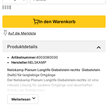
In den Warenkorb
Auf die Merkliste
Produktdetails
Artikelnummer
:
4003080030
Hersteller:
NELSKAMP
Nelskamp Planum Longlife Giebelstein rechts
 Giebelstein
(halb) für langlebige Ortgänge
Der Nelskamp Planum Longlife Giebelstein rechts
ist eine
robuste Lösung für saubere Ortgänge und dauerhaften
Schutz bei Steildächern.
Halber Giebelstein für Ortgänge
Weiterlesen
Mattes Granitfinish
Frostbeständig und druckfest