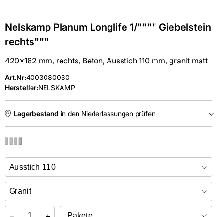
Nelskamp Planum Longlife 1/"""" Giebelstein
rechts"""
420x182 mm, rechts, Beton, Ausstich 110 mm, granit matt
Art.Nr
:
4003080030
Hersteller:
NELSKAMP
Lagerbestand
in den Niederlassungen prüfen
NIEDERLASSUNGEN
Online kaufen &
kostenlos
in der Niederlassung abholen
−
+