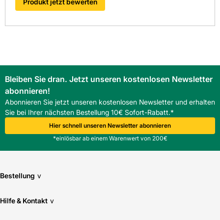
Produkt jetzt bewerten
FAQ
Ist der Nelskamp Planum Longlife Giebelstein rechts mit
anderen Nelskamp-Ziegeln kompatibel?
Der Giebelstein ist auf Decklängen 312340 mm abgestimmt
und lässt sich mit anderen NELSKAMP-Produkten
kombinieren. Passform vor Ort prüfen.
Welches Gewicht hat der Giebelstein und wie wirkt sich
Bleiben Sie dran. Jetzt unseren kostenlosen Newsletter
das auf die Montage aus?
abonnieren!
Mit 4,4 kg pro Stück ist eine ergonomische Verlegung und
der Einsatz von Hebehilfen empfehlenswert.
Abonnieren Sie jetzt unseren kostenlosen Newsletter und erhalten
Welche Vorteile bietet die Serie Planum Pf Form?
Sie bei Ihrer nächsten Bestellung 10€ Sofort-Rabatt.*
Klare Maße und matte Optik erleichtern die Planung und
Hier schnell unseren Newsletter abonnieren
fördern Beständigkeit gegen Witterungseinflüsse.
*einlösbar ab einem Warenwert von 200€
Bestellung
v
Hilfe & Kontakt
v