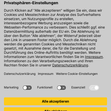
Hier gibt's die kostenlose App
Kontakt
Unser Onlineshop Team ist montags bis freitags von 08:00 - 17:00
Uhr unter der Telefonnummer
07071 / 151-151
für Sie erreichbar.
Alternativ können Sie unser
Kontaktformular
nutzen.
Den Kontakt direkt in unsere Niederlassungen finden Sie
hier
.
Folgen Sie uns auf
: