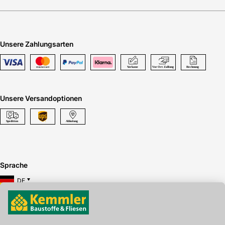
Fußverrippung
Die digitalen Antworten von Kemmler ermöglichen eine
unkomplizierte Abwicklung des Bestellvorgangs über
Schnittstellen wie OCI und IDS. Das Ergebnis: ein
Unsere Zahlungsarten
optimierter Einkauf beim verlässlichen Baustofffachhandel
in Südwest-Deutschland.
Unsere Versandoptionen
Sprache
DE