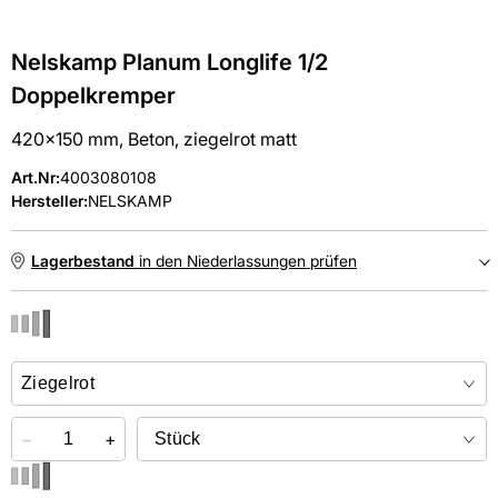
Nelskamp Planum Longlife 1/2
Doppelkremper
420x150 mm, Beton, ziegelrot matt
Art.Nr
:
4003080108
Hersteller:
NELSKAMP
Lagerbestand
in den Niederlassungen prüfen
NIEDERLASSUNGEN
Online kaufen &
kostenlos
in der Niederlassung abholen
−
+