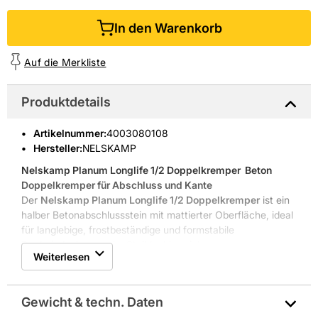
In den Warenkorb
Auf die Merkliste
Produktdetails
Artikelnummer
:
4003080108
Hersteller:
NELSKAMP
Nelskamp Planum Longlife 1/2 Doppelkremper
 Beton
Doppelkremper für Abschluss und Kante
Der
Nelskamp Planum Longlife 1/2 Doppelkremper
ist ein
halber Betonabschlussstein mit mattierter Oberfläche, ideal
für langlebige, frostbeständige und formstabile
Dacheindeckungen im Steildachbereich.
Weiterlesen
Frostbeständig und formstabil
Mindestdachneigung 10°
Deckbreite 150 mm für dichte Verlegung
Gewicht & techn. Daten
Glatte, matte Oberfläche für optische Einheit