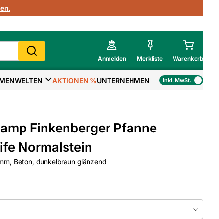
en.
Anmelden
Merkliste
Warenkorb
MENWELTEN
AKTIONEN %
UNTERNEHMEN
Inkl. MwSt.
Mein Warenkorb
Gesamtsumme
€
inkl. MwSt.
amp Finkenberger Pfanne
Zur Kasse
ife Normalstein
m, Beton, dunkelbraun glänzend
>
Zum Warenkorb