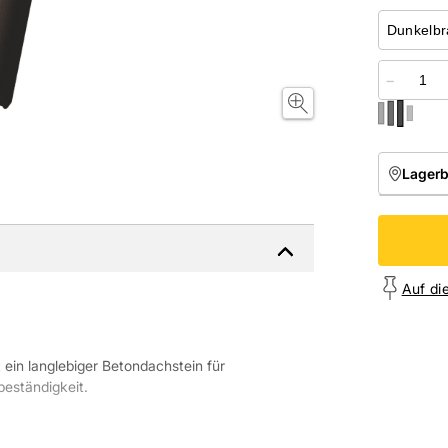
−
Lager
NIEDE
Onl
Auf di
t ein langlebiger Betondachstein für
beständigkeit.