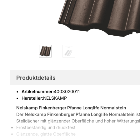
Produktdetails
Artikelnummer
:
4003020011
Hersteller:
NELSKAMP
Nelskamp Finkenberger Pfanne Longlife Normalstein
Der
Nelskamp Finkenberger Pfanne Longlife Normalstein
is
Steildächer mit glänzender Oberfläche und hoher Witterungs
Frostbeständig und druckfest
Glänzende, glatte Oberfläche