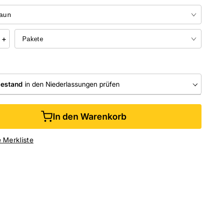
+
bestand
in den Niederlassungen prüfen
RLASSUNGEN
In den Warenkorb
ine kaufen &
kostenlos
in der Niederlassung abholen
e Merkliste