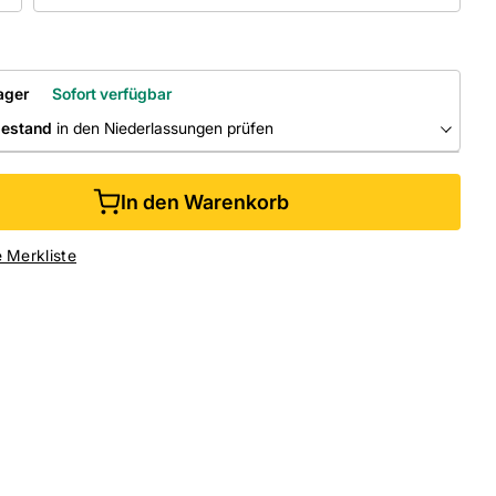
ager
Sofort verfügbar
bestand
in den Niederlassungen prüfen
RLASSUNGEN
In den Warenkorb
ine kaufen &
kostenlos
in der Niederlassung abholen
e Merkliste