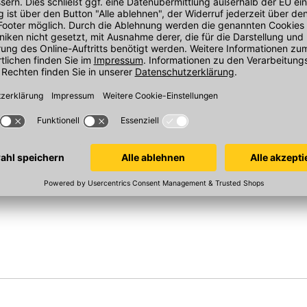
(
1
)
(
1
)
iter Inh.
Mörtelkasten 90 Liter Inh.
HaWe Maurerk
mm - Nr.
schwarz, 720x420 mm - Nr.
160x115/85 mm, 
1209011
Schwanenhals
In 2 Varianten
In 2 Varianten
Sofort verfügbar
Sofort verfügba