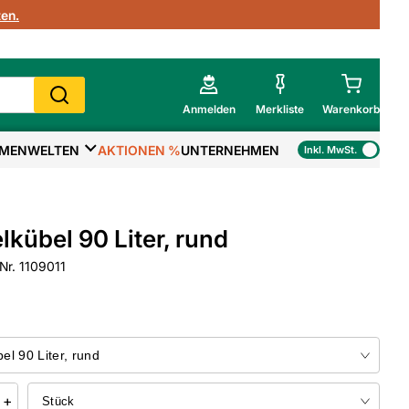
en.
Anmelden
Merkliste
Warenkorb
MENWELTEN
AKTIONEN %
UNTERNEHMEN
Inkl. MwSt.
Mein Warenkorb
Gesamtsumme
€
inkl. MwSt.
lkübel 90 Liter, rund
Zur Kasse
Nr. 1109011
>
Zum Warenkorb
+