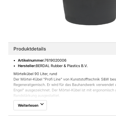
Produktdetails
Artikelnummer
:
7619020006
Hersteller:
BERDAL Rubber & Plastics B.V.
Mörtelkübel 90 Liter, rund
Der Mörtel-Kübel "Profi Line" von Kunststofftechnik S&W be
Regeneratgemisch. Er wird für das Bauhandwerk verwendet u
Engel" ausgezeichnet. Der Mörtel-Kübel ist mit ergonomisch 
Randstärkung ausgestattet.
Eigenschaften Kunststofftechnik S&W - Mörtel-Kübel "Profi L
Weiterlesen
* recycelbar
* schwarz