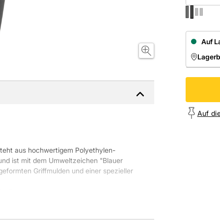
Auf L
Lager
NIEDE
Onl
Auf di
steht aus hochwertigem Polyethylen-
nd ist mit dem Umweltzeichen "Blauer
geformten Griffmulden und einer spezieller
ine":