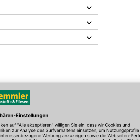
Farbe: schwarz
Höhe in mm: 350
den Link um direkt zum Kontaktformular
Hersteller-Art.-Nr.: KUI00900-0001
möglich bearbeiten.