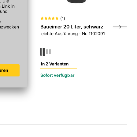
(
1
)
elle
Baueimer 20 Liter, schwarz
Mörtelkübe
rostfrei mit
leichte Ausführung - Nr. 1102091
schwarz - N
In 2 Varianten
In 2 Variant
r
Sofort verfügbar
Sofort verf