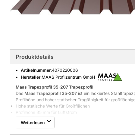
Produktdetails
Artikelnummer
:
4070220006
Hersteller:
MAAS Profilzentrum GmbH
Maas Trapezprofil 35-207
Trapezprofil
Das
Maas Trapezprofil 35-207
ist ein lackiertes Stahltrape
Profilhöhe und hoher statischer Tragfähigkeit für großflächig
Hohe statische Werte für Großflächen
Profilhöhe 35 mm für Luftstrom
Lackierte Stahloberfläche in RAL 3009
Weiterlesen
Geeignet ab Regeldachneigung 8 Grad
Robuste Bauweise und klarer Nutzen für den Betrieb