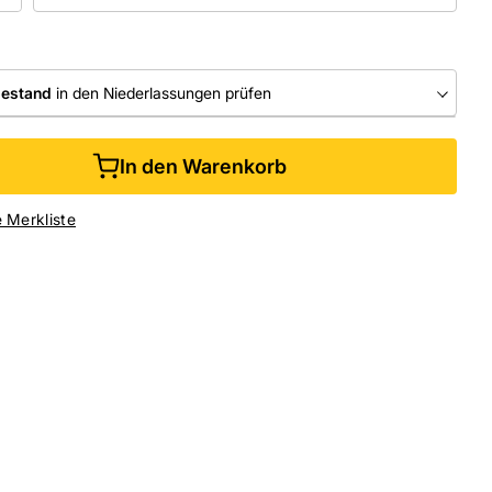
bestand
in den Niederlassungen prüfen
RLASSUNGEN
In den Warenkorb
ine kaufen &
kostenlos
in der Niederlassung abholen
e Merkliste