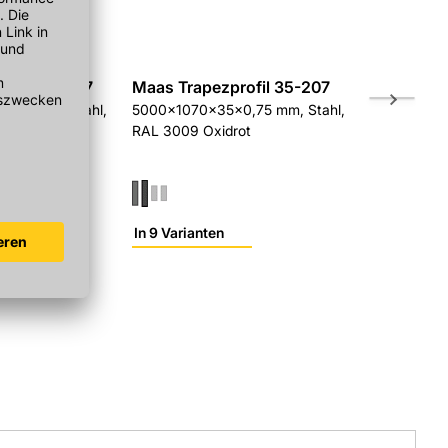
rofil 35-207
Maas Trapezprofil 35-207
Maas Trap
0,75 mm, Stahl,
5000x1070x35x0,75 mm, Stahl,
3500x1070x
ot
RAL 3009 Oxidrot
RAL 3009 O
In 9 Varianten
In 9 Variant
r