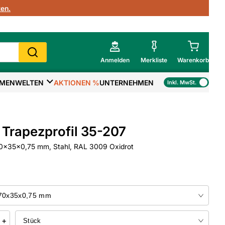
en.
Anmelden
Merkliste
Warenkorb
MENWELTEN
AKTIONEN %
UNTERNEHMEN
Inkl. MwSt.
Mein Warenkorb
Gesamtsumme
€
inkl. MwSt.
Trapezprofil 35-207
Zur Kasse
x35x0,75 mm, Stahl, RAL 3009 Oxidrot
>
Zum Warenkorb
+