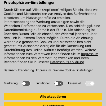
Hier gibt's die kostenlose App
Kontakt
Unser Onlineshop Team ist montags bis freitags von 08:00 - 17:00
Uhr unter der Telefonnummer
07071 / 151-151
für Sie erreichbar.
Alternativ können Sie unser
Kontaktformular
nutzen.
Den Kontakt direkt in unsere Niederlassungen finden Sie
hier
.
Folgen Sie uns auf
: