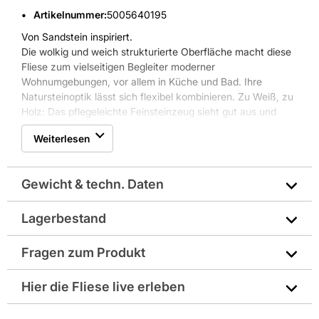
Artikelnummer
:
5005640195
Von Sandstein inspiriert.
Die wolkig und weich strukturierte Oberfläche macht diese
Fliese zum vielseitigen Begleiter moderner
Wohnumgebungen, vor allem in Küche und Bad. Ihre
Natursteinoptik lässt sich flexibel kombinieren. Zu Weiß, zu
Holz: Das pflegeleichte Feinsteinzeug sieht gut aus und
bietet mit Klasse R10/B eine ebenso gute Rutschfestigkeit.
Weiterlesen
Nutzen Sie verschiedene Fliesenfarben und Formate - und
fügen Sie zur individuellen Raumgestaltung einfach Ihre
Lieblingsaccessoires hinzu.
Gewicht & techn. Daten
Lagerbestand
Abriebgruppe: stärkere Beanspruchung
Fragen zum Produkt
Art: Uni
Sie haben Fragen zu diesem Produkt? Nutzen Sie den
Hier die Fliese live erleben
Breite in mm: 297
folgenden Link um direkt zum Kontaktformular
weitergeleitet zu werden. Wir werden Ihre Anfrage