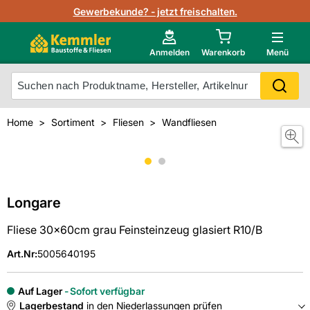
Lagerbestand in Echtzeit
Gewerbekunde? - jetzt freischalten.
Nutzerverwaltung
Neu im Onlineshop?
Anmelden
Warenkorb
Menü
Photovoltaik Konfigurator
Mein Konto
Produkt scannen
Home
Sortiment
Fliesen
Wandfliesen
Projektlisten
Meistverkaufte Produkte
Kunden kauften auch
Starker Service
Unsere Kemmler-Marke
Technische Daten & Merkblätter
Longare
Fliese 30x60cm grau Feinsteinzeug glasiert R10/B
Videos
Art.Nr
:
5005640195
Auf Lager
Sofort verfügbar
Lagerbestand
in den Niederlassungen prüfen