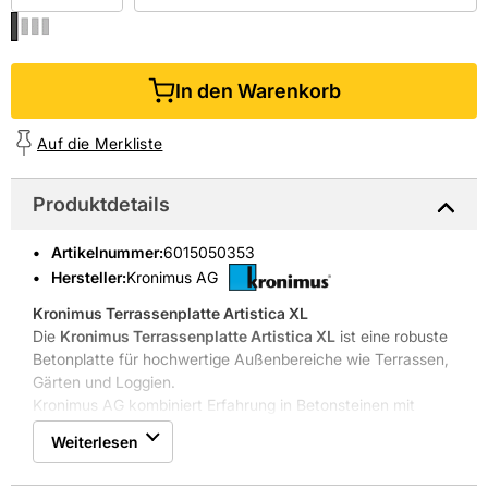
In den Warenkorb
Auf die Merkliste
Produktdetails
Artikelnummer
:
6015050353
Hersteller:
Kronimus AG
Kronimus Terrassenplatte Artistica XL
Die
Kronimus Terrassenplatte Artistica XL
ist eine robuste
Betonplatte für hochwertige Außenbereiche wie Terrassen,
Gärten und Loggien.
Kronimus AG kombiniert Erfahrung in Betonsteinen mit
einem Architekturprogramm für Außenbereiche. Seit 1925
Weiterlesen
produziert das Unternehmen in Iffezheim und vereint
traditionelle Herstellung mit modernen Schutzsystemen.