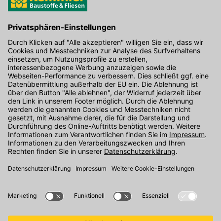
Hier gibt's die kostenlose App
Kontakt
Unser Onlineshop Team ist montags bis freitags von 08:00 - 17:00
Uhr unter der Telefonnummer
07071 / 151-151
für Sie erreichbar.
Alternativ können Sie unser
Kontaktformular
nutzen.
Den Kontakt direkt in unsere Niederlassungen finden Sie
hier
.
Folgen Sie uns auf
: