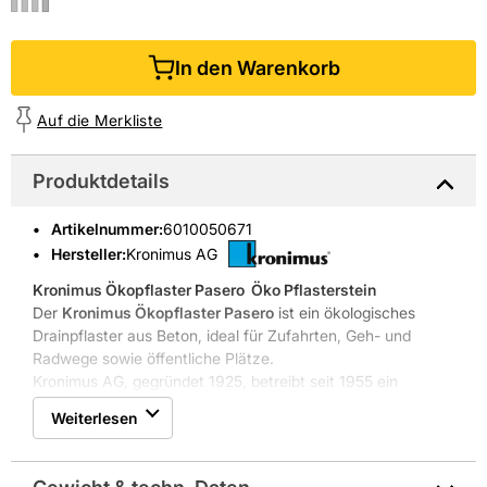
In den Warenkorb
Auf die Merkliste
Produktdetails
Artikelnummer
:
6010050671
Hersteller:
Kronimus AG
Kronimus Ökopflaster Pasero
 Öko Pflasterstein
Der
Kronimus Ökopflaster Pasero
ist ein ökologisches
Drainpflaster aus Beton, ideal für Zufahrten, Geh- und
Radwege sowie öffentliche Plätze.
Kronimus AG, gegründet 1925, betreibt seit 1955 ein
Betonsteinwerk und bietet Pflaster, Platten und Bordsteine
Weiterlesen
aus eigener Produktion.
Drainfuge 6,5 mm für Versickerung
PKW-befahrbar für Einfahrten und Hofflächen