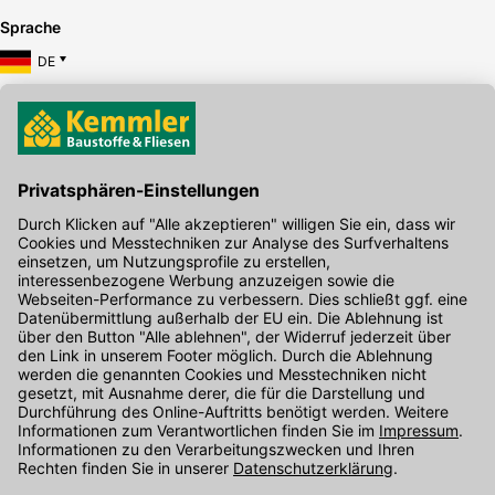
Sprache
DE
Hier gibt's die kostenlose App
Kontakt
Unser Onlineshop Team ist montags bis freitags von 08:00 - 17:00
Uhr unter der Telefonnummer
07071 / 151-151
für Sie erreichbar.
Alternativ können Sie unser
Kontaktformular
nutzen.
Den Kontakt direkt in unsere Niederlassungen finden Sie
hier
.