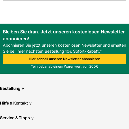
Die 6,5 mm Drainfuge ermöglicht gezielte Versickerung,
reduziert Stauwasser und sorgt für schnellere Trocknung.
Wie viele Steine und welche Fläche hat eine Lage?
Eine Lage enthält 24 Stück und deckt 0,96 qm ab, was die
Transport- und Verlegeplanung erleichtert.
Bleiben Sie dran. Jetzt unseren kostenlosen Newsletter
abonnieren!
Abonnieren Sie jetzt unseren kostenlosen Newsletter und erhalten
Sie bei Ihrer nächsten Bestellung 10€ Sofort-Rabatt.*
Hier schnell unseren Newsletter abonnieren
*einlösbar ab einem Warenwert von 200€
Bestellung
v
Hilfe & Kontakt
v
Service & Tipps
v