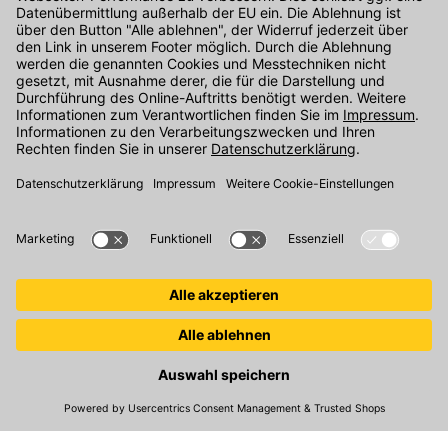
Kontakt
Unser Onlineshop Team ist montags bis freitags von 08:00 - 17:00
Uhr unter der Telefonnummer
07071 / 151-151
für Sie erreichbar.
Alternativ können Sie unser
Kontaktformular
nutzen.
Den Kontakt direkt in unsere Niederlassungen finden Sie
hier
.
Folgen Sie uns auf
:
© 2026 Kemmler Baustoffe GmbH