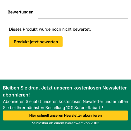
Sie haben Fragen zu diesem Produkt? Nutzen Sie den
Format: 60 x 125 cm
folgenden Link um direkt zum Kontaktformular
Bewertungen
weitergeleitet zu werden. Wir werden Ihre Anfrage
Höhe in mm: 50
schnellstmöglich bearbeiten.
> Fragen zum Produkt
Dieses Produkt wurde noch nicht bewertet.
Länge in mm: 1250
Produkt jetzt bewerten
Material: Glaswolle
Hersteller-Art.-Nr.: 704480
EAN: 5056376625298, 5056376635198
Bleiben Sie dran. Jetzt unseren kostenlosen Newsletter
abonnieren!
Abonnieren Sie jetzt unseren kostenlosen Newsletter und erhalten
Sie bei Ihrer nächsten Bestellung 10€ Sofort-Rabatt.*
Hier schnell unseren Newsletter abonnieren
*einlösbar ab einem Warenwert von 200€