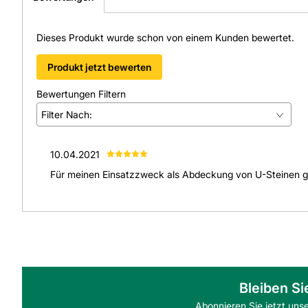
Dieses Produkt wurde schon von einem Kunden bewertet.
Produkt jetzt bewerten
Bewertungen Filtern
Filter Nach:
(
1
)
10.04.2021
(
0
)
Für meinen Einsatzzweck als Abdeckung von U-Steinen ge
(
0
)
(
0
)
(
0
)
Alle anzeigen
(
1
)
Bleiben Si
Abonnieren Sie jetzt uns