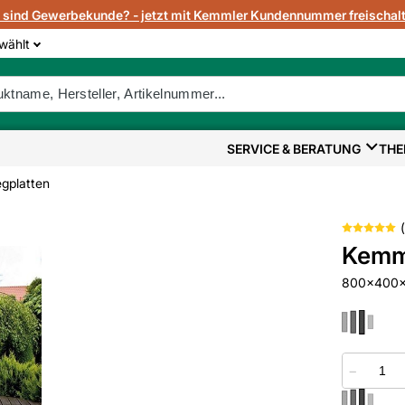
e sind Gewerbekunde? - jetzt mit Kemmler Kundennummer freischalt
wählt
SERVICE & BERATUNG
THE
gplatten
(
Kemml
800x400x42
−