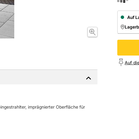
Auf L
Lager
NIEDE
Onl
Auf di
eingestrahlter, imprägnierter Oberfläche für