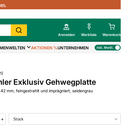
en.
Anmelden
Merkliste
Warenkorb
MENWELTEN
AKTIONEN %
UNTERNEHMEN
Inkl. MwSt.
Mein Warenkorb
Gesamtsumme
€
inkl. MwSt.
1
)
er Exklusiv Gehwegplatte
Zur Kasse
 mm, feingestrahlt und imprägniert, seidengrau
>
Zum Warenkorb
+