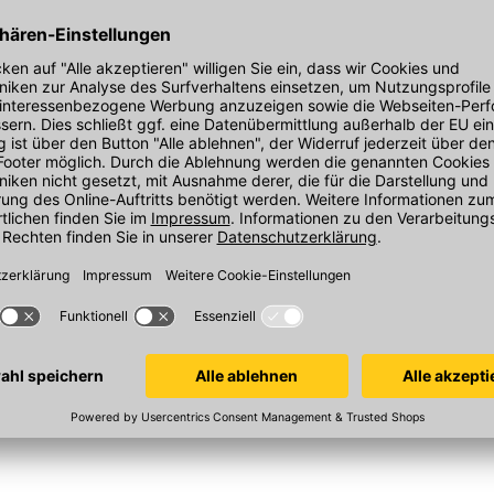
legeleicht, schmutzabweisend
enplatte
Kemmler Schonreiniger SC87
fast,
1 l/Flasche, Terrassenreiniger
CI und IDS ermöglichen eine einfache
atz vergütet,
Konzentrat
tsorientierten Shopping-Prozess beim
forderungen der DIN EN 1339. Sie eignet sich
Sofort verfügbar
d ist für Terrassen sowie Geh- und Radwege
sst sich mit pH-neutralem Reiniger