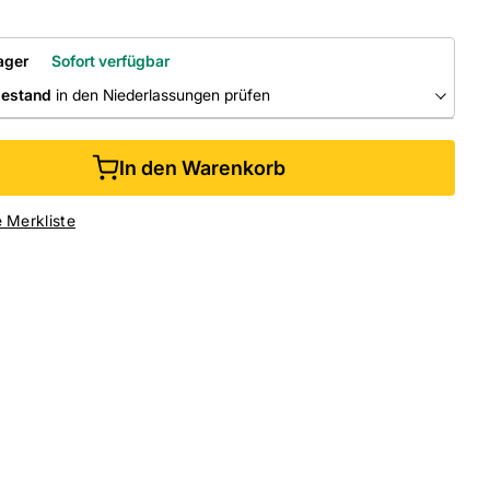
ager
Sofort verfügbar
bestand
in den Niederlassungen prüfen
RLASSUNGEN
In den Warenkorb
ine kaufen &
kostenlos
in der Niederlassung abholen
e Merkliste