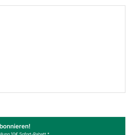
abonnieren!
llung 10€ Sofort-Rabatt.*