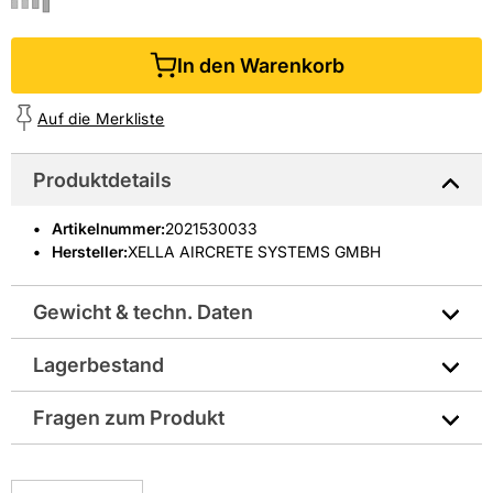
In den Warenkorb
Auf die Merkliste
Produktdetails
Artikelnummer
:
2021530033
Hersteller:
XELLA AIRCRETE SYSTEMS GMBH
Gewicht & techn. Daten
Lagerbestand
Hersteller-Art.-Nr.: 10012115
Fragen zum Produkt
EAN: 2100008153703
Sie haben Fragen zu diesem Produkt? Nutzen Sie den
folgenden Link um direkt zum Kontaktformular