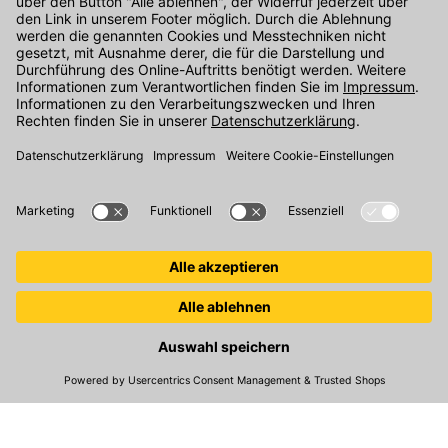
Kontakt
Unser Onlineshop Team ist montags bis freitags von 08:00 - 17:00
Uhr unter der Telefonnummer
07071 / 151-151
für Sie erreichbar.
Alternativ können Sie unser
Kontaktformular
nutzen.
Den Kontakt direkt in unsere Niederlassungen finden Sie
hier
.
Folgen Sie uns auf
:
© 2026 Kemmler Baustoffe GmbH