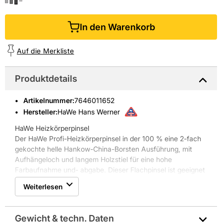
In den Warenkorb
Auf die Merkliste
Produktdetails
Artikelnummer
:
7646011652
Hersteller:
HaWe Hans Werner
HaWe Heizkörperpinsel
Der HaWe Profi-Heizkörperpinsel in der 100 % eine 2-fach
gekochte helle Hankow-China-Borsten Ausführung, mit
Aufhängeloch und langem Holzstiel für eine hohe
Farbaufnahme und- abgabe. Dieser Flachpinsel ist geeignet
für alle Farben und Lacke auf Wasserbasis sowie auf
Weiterlesen
Lösemittelbasis einsetzbar.
Eigenschaften HaWe Profi-Heizkörperpinsel mit
Aufhängeloch und Holzstiel, Z 2, Breite = 50 mm:
Gewicht & techn. Daten
* Material/Werkstoff: Hankow-Chin-Borsten