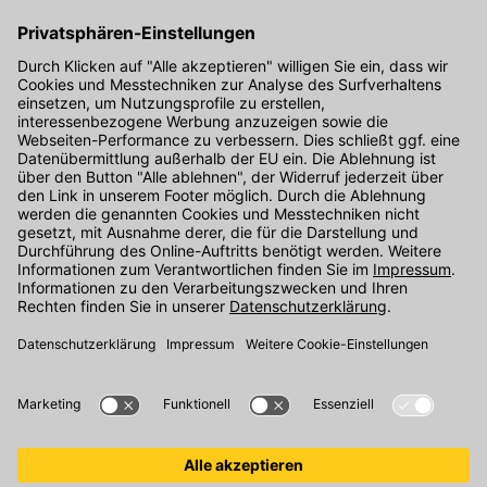
Hier gibt's die kostenlose App
Kontakt
Unser Onlineshop Team ist montags bis freitags von 08:00 - 17:00
Uhr unter der Telefonnummer
07071 / 151-151
für Sie erreichbar.
Alternativ können Sie unser
Kontaktformular
nutzen.
Den Kontakt direkt in unsere Niederlassungen finden Sie
hier
.
Folgen Sie uns auf
: