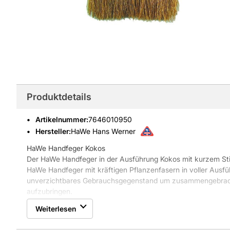
Produktdetails
Artikelnummer
:
7646010950
Hersteller:
HaWe Hans Werner
HaWe Handfeger Kokos
Der HaWe Handfeger in der Ausführung Kokos mit kurzem Stie
HaWe Handfeger mit kräftigen Pflanzenfasern in voller Ausf
unverzichtbares Gebrauchsgegenstand um zusammengebracht
aufzubringen.
Eigenschaften HaWe Handfeger, mit kurzem Stiel, Kunststof
Weiterlesen
* Material/Werkstoff: Holz/geschliffen
* Ausführung: Kokos, mit kurzem Stiel