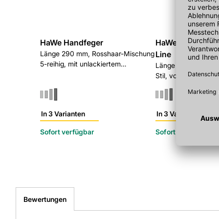
HaWe Handfeger
HaWe Handfeger
Länge 290 mm, Rosshaar-Mischung
Line
5-reihig, mit unlackiertem
Länge 200 mm, Are
Holzrücken
Stil, voller Besatz
In 3 Varianten
In 3 Varianten
Sofort verfügbar
Sofort verfügbar
Bewertungen