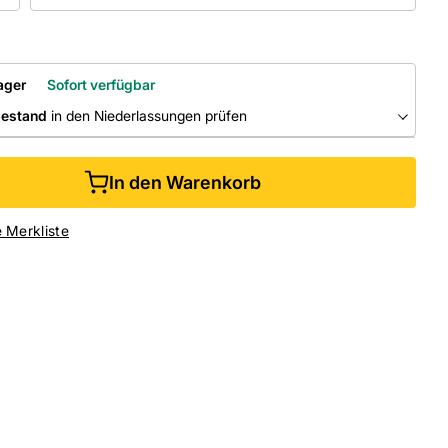
ager
Sofort verfügbar
bestand
in den Niederlassungen prüfen
RLASSUNGEN
In den Warenkorb
ine kaufen &
kostenlos
in der Niederlassung abholen
e Merkliste