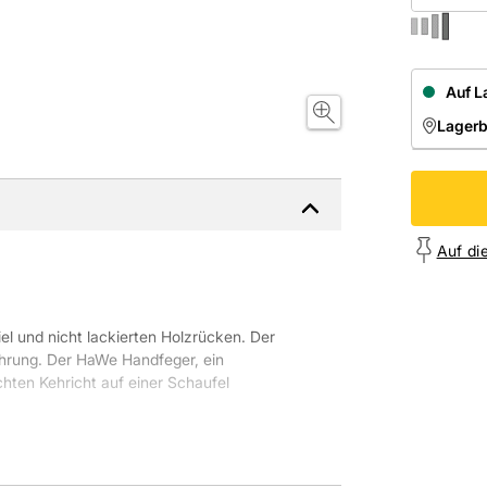
Auf L
Lager
NIEDE
Onl
Auf di
l und nicht lackierten Holzrücken. Der
ührung. Der HaWe Handfeger, ein
en Kehricht auf einer Schaufel
ffasern, Länge = 280 mm: