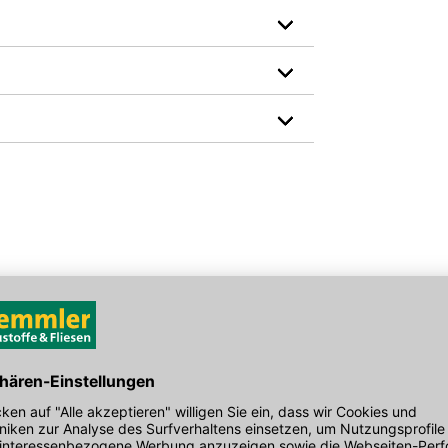
Gewicht pro Verkaufseinheit: 0,1 kg
Material: Holz
den Link um direkt zum Kontaktformular
EAN: 4011333632611
möglich bearbeiten.