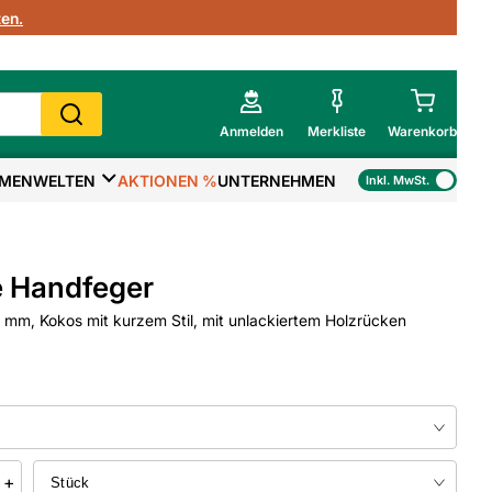
en.
Anmelden
Merkliste
Warenkorb
MENWELTEN
AKTIONEN %
UNTERNEHMEN
Inkl. MwSt.
Mein Warenkorb
Gesamtsumme
€
inkl. MwSt.
 Handfeger
Zur Kasse
mm, Kokos mit kurzem Stil, mit unlackiertem Holzrücken
>
Zum Warenkorb
+