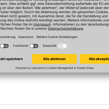
 Premium
HaWe Kehrschaufel
HaWe Zungen
220x230 mm, Stahlblech verzinkt,
Länge 170 mm,
mit Holzgriff
nga mit kurzem
Sofort verfügbar
Sofort verfügba