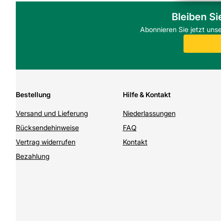
Kemmler bietet vernetzte Bestellprozesse mit OCI- und IDS-Sc
Bleiben Si
und Kosten werden gespart, Bestellungen effizient integriert.
Abonnieren Sie jetzt uns
FAQ
Wie wird der TrendyFix 1K Fugensand steingrau verarbeitet
Trocken in die Fugen einbringen, mit Gummiwischer abrüttel
Bindemittel zu aktivieren.
Ist der Fugensand für Einfahrten geeignet?
Geeignet für befahrbare Flächen mit normaler Pkw-Belastun
empfohlen.
Bestellung
Hilfe & Kontakt
Welche Vorteile bietet der Fugensand gegenüber Zierkies?
Der Fugensand stabilisiert die Fuge dauerhaft, reduziert Ver
Versand und Lieferung
Niederlassungen
losem Material.
Rücksendehinweise
FAQ
Vertrag widerrufen
Kontakt
Bezahlung