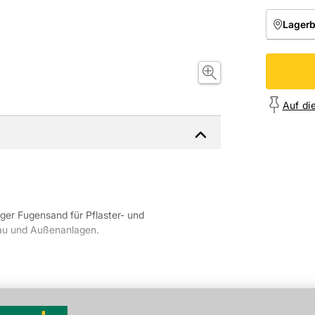
Lager
NIEDE
Onl
Auf di
ger Fugensand für Pflaster- und
nbau und Außenanlagen.