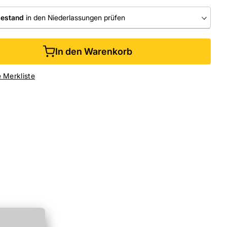
bestand
in den Niederlassungen prüfen
RLASSUNGEN
In den Warenkorb
ine kaufen &
kostenlos
in der Niederlassung abholen
e Merkliste