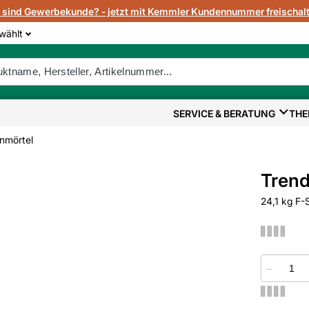
e sind Gewerbekunde? - jetzt mit Kemmler Kundennummer freischalt
wählt
SERVICE & BERATUNG
THE
enmörtel
Trend
24,1 kg F-
−