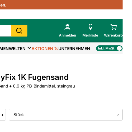
en.
Anmelden
Merkliste
Warenkorb
MENWELTEN
AKTIONEN %
UNTERNEHMEN
Inkl. MwSt.
Mein Warenkorb
Gesamtsumme
€
inkl. MwSt.
yFix 1K Fugensand
Zur Kasse
Sand + 0,9 kg PB-Bindemittel, steingrau
>
Zum Warenkorb
+