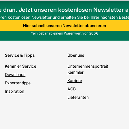
hnittstellen für einfache Abwicklung. Zeit
e dran. Jetzt unseren kostenlosen Newsletter 
eren kostenlosen Newsletter und erhalten Sie bei Ihrer nächsten Beste
?
Hier schnell unseren Newsletter abonnieren
n und gleichmäßig anfeuchten, um das PB-
*einlösbar ab einem Warenwert von 200€
g; bei höheren Anforderungen sind Prüfungen
Service & Tipps
Über uns
driftung und verbessert die Optik gegenüber
Kemmler Service
Unternehmensportrait
Kemmler
Downloads
Karriere
Expertentipps
AGB
Inspiration
Lieferanten