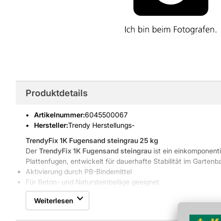
Produktdetails
Artikelnummer
:
6045500067
Hersteller:
Trendy Herstellungs-
TrendyFix 1K Fugensand steingrau 25 kg
Der
TrendyFix 1K Fugensand steingrau
ist ein einkomponenti
Plattenfugen, entwickelt für dauerhafte Stabilität im Garte
Aktivierung durch PB-Bindemittel
Für Beton- und Natursteinbeläge geeignet
Feiner Korngrößenmix für saubere Fugen
Weiterlesen
Zusammensetzung klar definiert
Eigenschaften & Vorteile