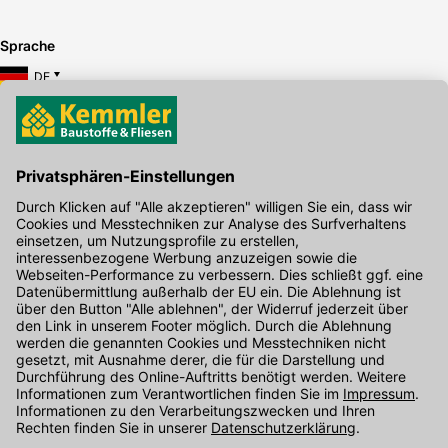
Sprache
DE
Hier gibt's die kostenlose App
Kontakt
Unser Onlineshop Team ist montags bis freitags von 08:00 - 17:00
Uhr unter der Telefonnummer
07071 / 151-151
für Sie erreichbar.
Alternativ können Sie unser
Kontaktformular
nutzen.
Den Kontakt direkt in unsere Niederlassungen finden Sie
hier
.