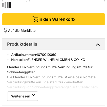
In den Warenkorb
Auf die Merkliste
Produktdetails
Artikelnummer
:
4070010069
Hersteller:
FLENDER WILHELM GMBH & CO. KG
Flender Flux Verbindungsmuffe
 Verbindungsmuffe für
Schneefanggitter
Die
Flender Flux Verbindungsmuffe
ist eine beschichtete
Verbindungsmuffe aus
Edelstahl
zur dauerhaften
Verbindung von Schneefanggitterstangen auf Steildächern.
Edelstahl mit dunkelgrauer Beschichtung
Weiterlesen
Für Ø 13/13 mm Stangen
Korrosionsbeständig und langlebig