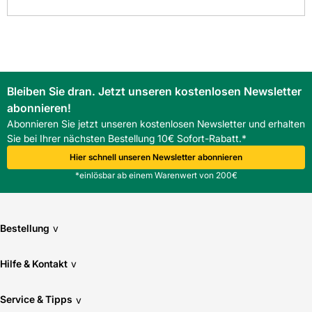
zukunftsorientiert und zuverlässig.
FAQ
Was ist die Einsatzfunktion der Flender Flux
Verbindungsmuffe und wofür ist sie geeignet?
Die Muffe ist für Schneefanggitterstangen mit Ø 13/13 mm
ausgelegt und bietet eine korrosionsresistente Verbindung.
Bleiben Sie dran. Jetzt unseren kostenlosen Newsletter
In welcher Verpackungseinheit wird die Muffe geliefert
abonnieren!
und wie unterstützt das die Logistik?
Die Verpackungseinheit umfasst 100 Stück/Karton, was
Abonnieren Sie jetzt unseren kostenlosen Newsletter und erhalten
Transport und Lagerung erleichtert.
Sie bei Ihrer nächsten Bestellung 10€ Sofort-Rabatt.*
Ist die Beschichtung für Küstenstandorte mit hoher
Hier schnell unseren Newsletter abonnieren
Salzbelastung geeignet?
*einlösbar ab einem Warenwert von 200€
Die Kombination aus Edelstahl und Beschichtung bietet
erhöhten Schutz; bei starker Salzbelastung empfiehlt sich
eine projektspezifische Bewertung.
Bestellung
v
Hilfe & Kontakt
v
Service & Tipps
v