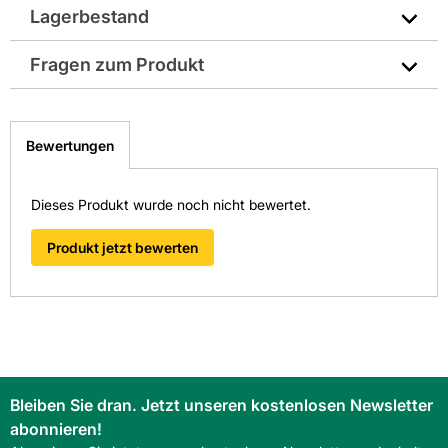
Lagerbestand
Hersteller-Art.-Nr.: 12031-45
Fragen zum Produkt
EAN: 4035877935748
Sie haben Fragen zu diesem Produkt? Nutzen Sie den
folgenden Link um direkt zum Kontaktformular
Bewertungen
weitergeleitet zu werden. Wir werden Ihre Anfrage
schnellstmöglich bearbeiten.
> Fragen zum Produkt
Dieses Produkt wurde noch nicht bewertet.
Produkt jetzt bewerten
Bleiben Sie dran. Jetzt unseren kostenlosen Newsletter
abonnieren!