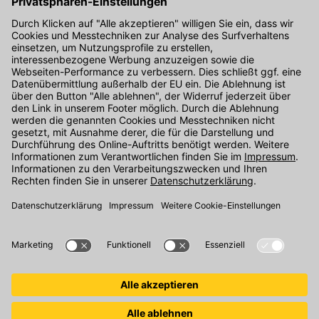
Hier gibt's die kostenlose App
Kontakt
Unser Onlineshop Team ist montags bis freitags von 08:00 - 17:00
Uhr unter der Telefonnummer
07071 / 151-151
für Sie erreichbar.
Alternativ können Sie unser
Kontaktformular
nutzen.
Den Kontakt direkt in unsere Niederlassungen finden Sie
hier
.
Folgen Sie uns auf
: