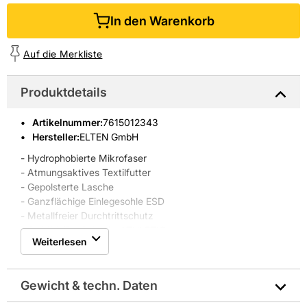
In den Warenkorb
Auf die Merkliste
Produktdetails
Artikelnummer
:
7615012343
Hersteller:
ELTEN GmbH
- Hydrophobierte Mikrofaser
- Atmungsaktives Textilfutter
- Gepolsterte Lasche
- Ganzflächige Einlegesohle ESD
- Metallfreier Durchtrittschutz
- GUMMI/PU Sohle jo_ATHLETIC
Weiterlesen
- Gummi Uberkappe
- Kunststoffkappe
- EN ISO 20345 S3 HRO/SRC, Form A
Gewicht & techn. Daten
- Metall- und lederfreie Ausstattung