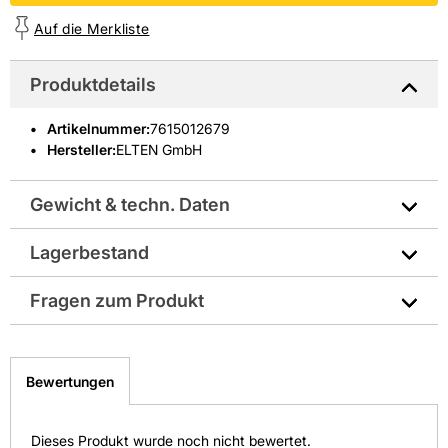
Auf die Merkliste
Produktdetails
Artikelnummer
:
7615012679
Hersteller:
ELTEN GmbH
Gewicht & techn. Daten
Lagerbestand
Hersteller-Art.-Nr.: 16771-44
Fragen zum Produkt
EAN: 4035877960009
Sie haben Fragen zu diesem Produkt? Nutzen Sie den
folgenden Link um direkt zum Kontaktformular
Bewertungen
weitergeleitet zu werden. Wir werden Ihre Anfrage
schnellstmöglich bearbeiten.
> Fragen zum Produkt
Dieses Produkt wurde noch nicht bewertet.