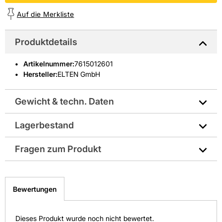
Auf die Merkliste
Produktdetails
Artikelnummer
:
7615012601
Hersteller:
ELTEN GmbH
Gewicht & techn. Daten
Lagerbestand
Hersteller-Art.-Nr.: 16771-42
Fragen zum Produkt
EAN: 4035877959980
Sie haben Fragen zu diesem Produkt? Nutzen Sie den
folgenden Link um direkt zum Kontaktformular
Bewertungen
weitergeleitet zu werden. Wir werden Ihre Anfrage
schnellstmöglich bearbeiten.
> Fragen zum Produkt
Dieses Produkt wurde noch nicht bewertet.