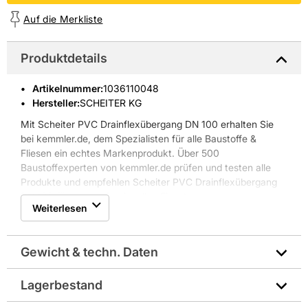
Auf die Merkliste
Produktdetails
Artikelnummer
:
1036110048
Hersteller:
SCHEITER KG
Mit Scheiter PVC Drainflexübergang DN 100 erhalten Sie
bei kemmler.de, dem Spezialisten für alle Baustoffe &
Fliesen ein echtes Markenprodukt. Über 500
Baustoffexperten von kemmler.de prüfen und testen alle
Produkte und empfehlen Scheiter PVC Drainflexübergang
DN 100 für den professionellen Einsatz.
Weiterlesen
Gewicht & techn. Daten
Lagerbestand
Durchmesser - Nennweite DN: DN100