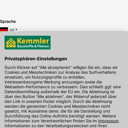
Sprache
DE
Hier gibt's die kostenlose App
Kontakt
Unser Onlineshop Team ist montags bis freitags von 08:00 - 17:00
Uhr unter der Telefonnummer
07071 / 151-151
für Sie erreichbar.
Alternativ können Sie unser
Kontaktformular
nutzen.