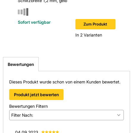
Schlitzbreite 1,2 mm, gelb
Sofort verfügbar
Sofort v
Zum Produkt
In 2 Varianten
Bewertungen
Dieses Produkt wurde schon von einem Kunden bewertet.
Produkt jetzt bewerten
Bewertungen Filtern
Filter Nach:
(
1
)
04.09.2023