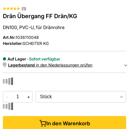
(
1
)
Drän Übergang FF Drän/KG
DN100, PVC-U, für Dränrohre
Art.Nr
:
1036110048
Hersteller:
SCHEITER KG
Auf Lager
Sofort verfügbar
Lagerbestand
in den Niederlassungen prüfen
NIEDERLASSUNGEN
−
Online kaufen &
+
kostenlos
in der Niederlassung abholen
In den Warenkorb