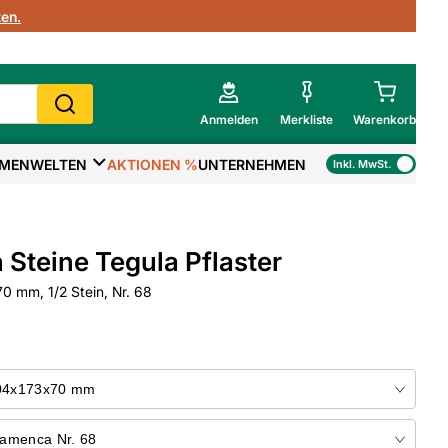
en.
Anmelden
Merkliste
Warenkorb
MENWELTEN
AKTIONEN %
UNTERNEHMEN
Inkl. MwSt.
Mein Warenkorb
Gesamtsumme
€
inkl. MwSt.
 Steine Tegula Pflaster
Zur Kasse
 mm, 1/2 Stein, Nr. 68
>
Zum Warenkorb