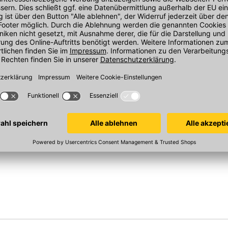
ahrbar
ula Pflaster
Braun Steine Tegula Pflaster
Braun Steine
he Anbindung an Schnittstellen wie OCI und
Stein, Nr. 44
313x173x70 mm, LS Stein, Nr. 68,
Landhausmau
e Einkaufsprozesse im Baustofffachhandel.
300-500x250x
Längenmix, Nr. 
erstandsfähig?
eständigkeit, ideal für Zufahrten und
In 27 Varianten
In 47 Varianten
meter.
htert.