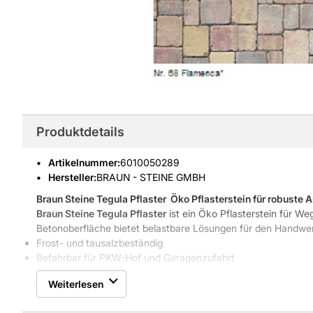
Produktdetails
Artikelnummer
:
6010050289
Hersteller:
BRAUN - STEINE GMBH
Braun Steine Tegula Pflaster
 Öko Pflasterstein für robuste
Braun Steine Tegula Pflaster
ist ein Öko Pflasterstein für We
Betonoberfläche bietet belastbare Lösungen für den Handwe
Frost- und tausalzbeständig
Befahrbar für PKW-Hof und Garagenzufahrt
Maßgenau 104x173x70 mm für einfache Verlegung
Weiterlesen
Unverwechselbare Optik durch Stein-Koller-Technik
Farbe Flamenca Nr. 68, palettiert, sofort einsetzbar