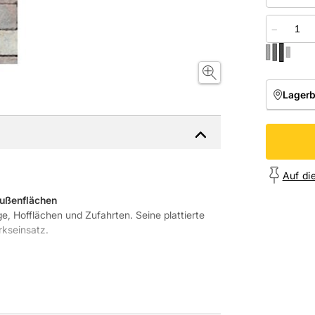
−
Lager
NIEDE
Onl
Auf di
 Außenflächen
ge, Hofflächen und Zufahrten. Seine plattierte
rkseinsatz.