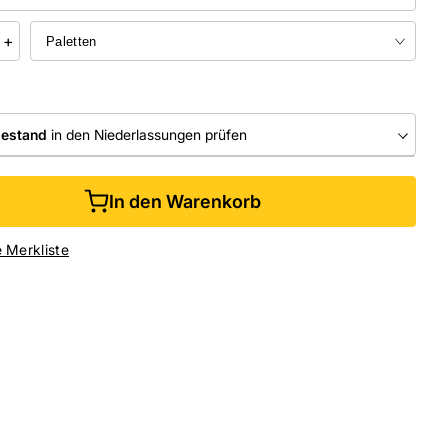
+
bestand
in den Niederlassungen prüfen
RLASSUNGEN
In den Warenkorb
ine kaufen &
kostenlos
in der Niederlassung abholen
e Merkliste