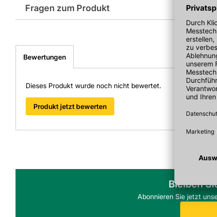
Fragen zum Produkt
Sie haben Fragen zu diesem Produkt? Nutzen Sie den folgen
weitergeleitet zu werden. Wir werden Ihre Anfrage schnellst
> Fragen zum Produkt
Bewertungen
Dieses Produkt wurde noch nicht bewertet.
Produkt jetzt bewerten
Bleiben Si
Abonnieren Sie jetzt uns