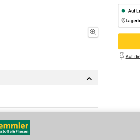
Auf L
Lager
NIEDE
Onl
Auf di
EAN: 4059952532332