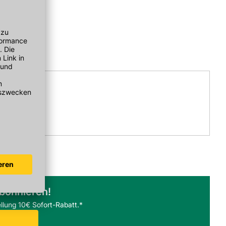
abonnieren!
llung 10€ Sofort-Rabatt.*