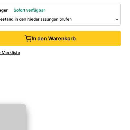
ager
Sofort verfügbar
bestand
in den Niederlassungen prüfen
RLASSUNGEN
In den Warenkorb
ine kaufen &
kostenlos
in der Niederlassung abholen
e Merkliste