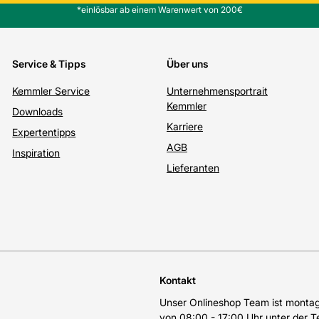
*einlösbar ab einem Warenwert von 200€
Service & Tipps
Über uns
Kemmler Service
Unternehmensportrait
Kemmler
Downloads
Karriere
Expertentipps
AGB
Inspiration
Lieferanten
Kontakt
Unser Onlineshop Team ist montags
von 08:00 - 17:00 Uhr unter der 