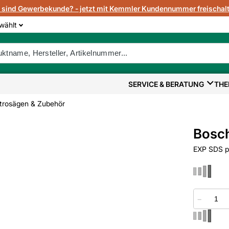
e sind Gewerbekunde? - jetzt mit Kemmler Kundennummer freischalt
wählt
SERVICE & BERATUNG
THE
ktrosägen & Zubehör
Bosc
EXP SDS p
−