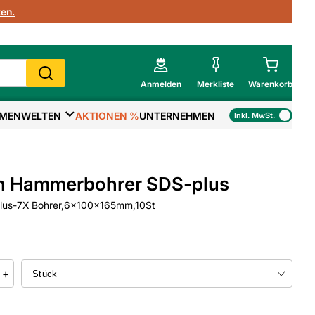
en.
Anmelden
Merkliste
Warenkorb
MENWELTEN
AKTIONEN %
UNTERNEHMEN
Inkl. MwSt.
Mein Warenkorb
Gesamtsumme
€
inkl. MwSt.
h Hammerbohrer SDS-plus
Zur Kasse
lus-7X Bohrer,6x100x165mm,10St
>
Zum Warenkorb
+