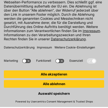
Kontakt
Unser Onlineshop Team ist montags bis freitags von 08:00 - 17:00
Uhr unter der Telefonnummer
07071 / 151-151
für Sie erreichbar.
Alternativ können Sie unser
Kontaktformular
nutzen.
Den Kontakt direkt in unsere Niederlassungen finden Sie
hier
.
Folgen Sie uns auf
:
© 2026 Kemmler Baustoffe GmbH