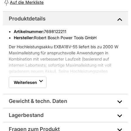
Auf die Merkliste
Produktdetails
Artikelnummer
:
7698122211
Hersteller:
Robert Bosch Power Tools GmbH
Der Hochleistungsakku EXBA18V-55 liefert bis zu 2000 W
Maximalleistung für anspruchsvolle Anwendungen in
Kombination mit verbesserter Laufzeit (basierend auf
internen Labortests; sofortige Maximalleistung mit voll
geladenem neuem Akku). Seine Hochleistungszellen
wurden für außergewöhnliche Leistung entwickelt und
Weiterlesen
bieten überragende Leistung und eine hervorragende
Energiedichte. Mit seinem verstärkten, robusten Gehäuse
und dem ausgezeichneten Wärmemanagement durch
Gewicht & techn. Daten
COOLPACK 2.0 bietet der EXBA18V-55 eine lange
Lebensdauer und ist deshalb ideal für Profis, die
Langlebigkeit und hohe Leistung benötigen. Das GAL
Lagerbestand
Hersteller-Art.-Nr.: 1600A0373P
12V/18V-80 Professional ist ein Schnellladegerät für zwei
Spannungen, das mit allen 12V und 18V Bosch Professional
Fragen zum Produkt