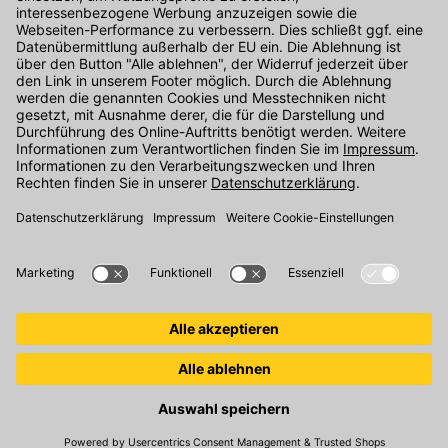
Kontakt
Unser Onlineshop Team ist montags bis freitags von 08:00 - 17:00
Uhr unter der Telefonnummer
07071 / 151-151
für Sie erreichbar.
Alternativ können Sie unser
Kontaktformular
nutzen.
Den Kontakt direkt in unsere Niederlassungen finden Sie
hier
.
Folgen Sie uns auf
: