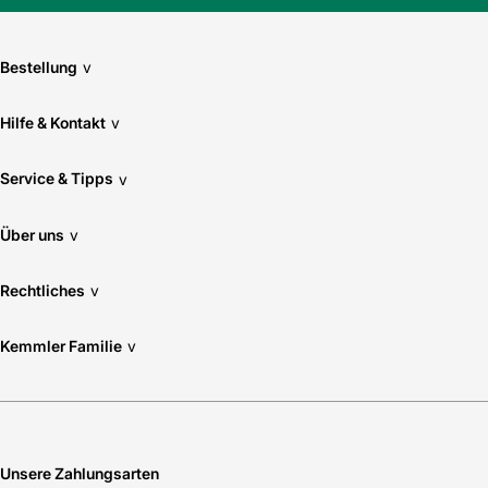
der markenübergreifenden AMPShare Akku-Allianz
Bestellung
* FlexTemp Charging
v
Vergrößerter Ladetemperaturbereich von –10 °C bis +55 °C
Akkutemperatur bei Verwendung von EXPERT EXAL18V2-
Hilfe & Kontakt
v
320 und EXPERT EXAL18V-160
Service & Tipps
v
* Einfache Kontrolle
5 LEDs zur Anzeige des Ladezustands mit Restkapazität
und Defektrisikoerkennung
Über uns
v
Rechtliches
v
Kemmler Familie
v
Unsere Zahlungsarten