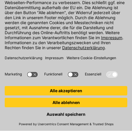
Kontakt
Unser Onlineshop Team ist montags bis freitags von 08:00 - 17:00
Uhr unter der Telefonnummer
07071 / 151-151
für Sie erreichbar.
Alternativ können Sie unser
Kontaktformular
nutzen.
Den Kontakt direkt in unsere Niederlassungen finden Sie
hier
.
Folgen Sie uns auf
:
© 2026 Kemmler Baustoffe GmbH