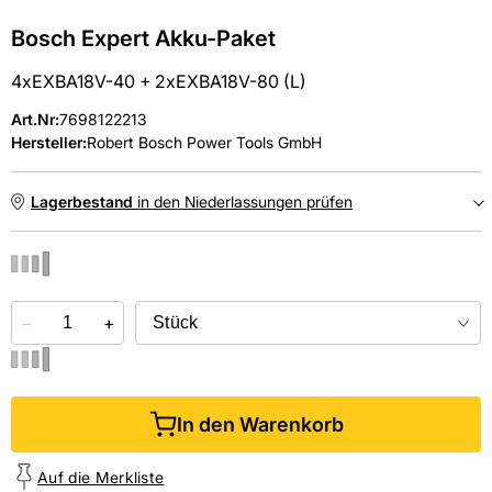
Bosch Expert Akku-Paket
4xEXBA18V-40 + 2xEXBA18V-80 (L)
Art.Nr
:
7698122213
Hersteller:
Robert Bosch Power Tools GmbH
Lagerbestand
in den Niederlassungen prüfen
NIEDERLASSUNGEN
−
Online kaufen &
+
kostenlos
in der Niederlassung abholen
In den Warenkorb
Auf die Merkliste